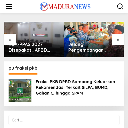
Lewati
ke
konten
«
»
KUA-PPAS 2027
Jelang
Disepakati, APBD
Pengembangan
Sampang Defisit Rp
Lapangan Hidayah,
130,2 M
SKK Migas-PC North
Madura II Perkuat
pu fraksi pkb
Sinergi dengan
Nelayan Sampang
Fraksi PKB DPRD Sampang Keluarkan
Rekomendasi Terkait SiLPA, BUMD,
Galian C, hingga SPAM
Cari
untuk: