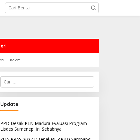
eri
rta
Kolom
Cari
untuk:
PRD Sampang Dukung
PPD Desak PLN Madura
Update
emidanaan Kaum LGBT
Evaluasi Program Lisdes
Sumenep, Ini Sebabnya
PPD Desak PLN Madura Evaluasi Program
Lisdes Sumenep, Ini Sebabnya
KUA-PPAS 2027 Disepakati, APBD Sampang