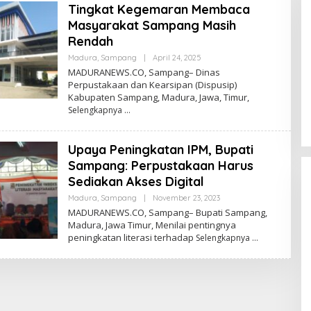
Tingkat Kegemaran Membaca
Masyarakat Sampang Masih
Rendah
Oleh
Madura
,
Sampang
|
April 24, 2025
Admin
MADURANEWS.CO, Sampang– Dinas
Perpustakaan dan Kearsipan (Dispusip)
Kabupaten Sampang, Madura, Jawa, Timur,
Selengkapnya
Upaya Peningkatan IPM, Bupati
Sampang: Perpustakaan Harus
Sediakan Akses Digital
Oleh
Madura
,
Sampang
|
November 23, 2023
Admin
MADURANEWS.CO, Sampang– Bupati Sampang,
Madura, Jawa Timur, Menilai pentingnya
peningkatan literasi terhadap
Selengkapnya