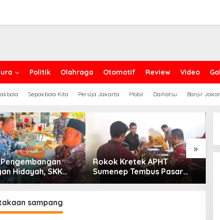
ura
Politik
Olahraga
Otomotif
Review
Video
Gal
akbola
Sepakbola Kita
Persija Jakarta
Mobil
Daihatsu
Banjir Jaka
»
g Pengembangan
Rokok Kretek APHT
D
an Hidayah, SKK
Sumenep Tembus Pasar
P
PC North Madura II
Indonesia Timur
t Sinergi dengan
an Sampang
takaan sampang