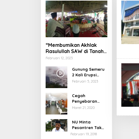
“Membumikan Akhlak
Rasulullah SAW di Tanah
Nusantara”
Februari 12, 2023
Gunung Semeru
2 Kali Erupsi
dengan Tinggi
Februari 5, 2023
Letusan 1.500
Meter
Cegah
Penyebaran
Virus Corona,
Maret 21, 2020
Dinkes Sumenep
Buka Posko
NU Minta
Pelayanan
Pesantren Tak
Terprovokasi
Februari 19, 2018
Teror Orang Gila