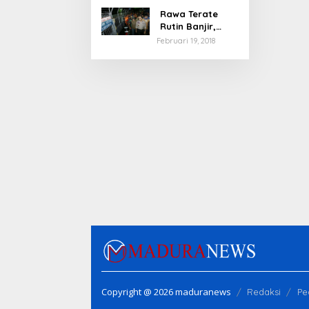
Rawa Terate
Rutin Banjir,
Anies Bakal Cek
Februari 19, 2018
Pabrik Sekitar
Copyright @ 2026 maduranews
Redaksi
Pe