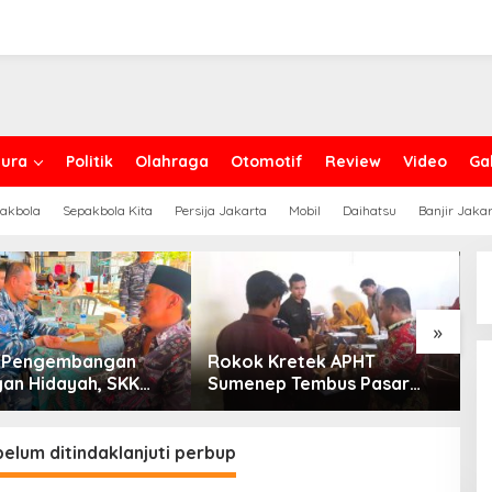
ura
Politik
Olahraga
Otomotif
Review
Video
Gal
akbola
Sepakbola Kita
Persija Jakarta
Mobil
Daihatsu
Banjir Jaka
»
g Pengembangan
Rokok Kretek APHT
D
an Hidayah, SKK
Sumenep Tembus Pasar
P
PC North Madura II
Indonesia Timur
t Sinergi dengan
an Sampang
elum ditindaklanjuti perbup