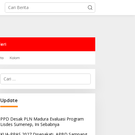
eri
rta
Kolom
Cari
untuk:
PRD Sampang Dukung
PPD Desak PLN Madura
Update
emidanaan Kaum LGBT
Evaluasi Program Lisdes
Sumenep, Ini Sebabnya
PPD Desak PLN Madura Evaluasi Program
Lisdes Sumenep, Ini Sebabnya
KUA-PPAS 2027 Disepakati, APBD Sampang