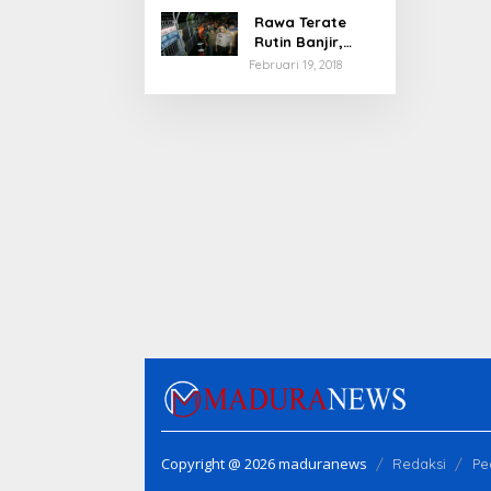
Rawa Terate
Rutin Banjir,
Anies Bakal Cek
Februari 19, 2018
Pabrik Sekitar
Copyright @ 2026 maduranews
Redaksi
Pe