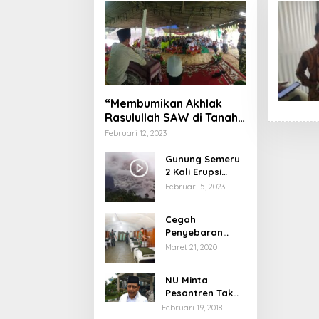
“Membumikan Akhlak
Rasulullah SAW di Tanah
Nusantara”
Februari 12, 2023
Gunung Semeru
2 Kali Erupsi
dengan Tinggi
Februari 5, 2023
Letusan 1.500
Meter
Cegah
Penyebaran
Virus Corona,
Maret 21, 2020
Dinkes Sumenep
Buka Posko
NU Minta
Pelayanan
Pesantren Tak
Terprovokasi
Februari 19, 2018
Teror Orang Gila