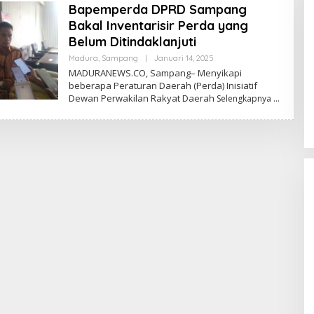
Bapemperda DPRD Sampang
Bakal Inventarisir Perda yang
Belum Ditindaklanjuti
Oleh
Madura
,
Sampang
|
Januari 14, 2025
Admin
MADURANEWS.CO, Sampang– Menyikapi
beberapa Peraturan Daerah (Perda) Inisiatif
Dewan Perwakilan Rakyat Daerah
Selengkapnya