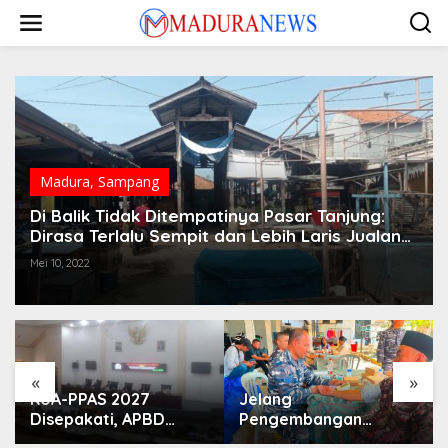
Lewati
ke
konten
Madura
,
Sampang
Di Balik Tidak Ditempatinya Pasar Tanjung:
Dirasa Terlalu Sempit dan Lebih Laris Jualan
Ikan di Pinggir Jalan Raya Nasional
Mei 10, 2022
«
»
KUA-PPAS 2027
Jelang
Disepakati, APBD
Pengembangan
Sampang Defisit Rp
Lapangan Hidayah,