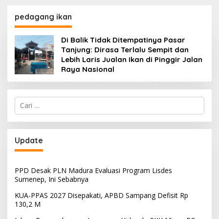
130,2 M
SKK Migas-PC North
Madura II Perkuat
pedagang ikan
Sinergi dengan
Nelayan Sampang
Di Balik Tidak Ditempatinya Pasar
Tanjung: Dirasa Terlalu Sempit dan
Lebih Laris Jualan Ikan di Pinggir Jalan
Raya Nasional
Cari
untuk:
Update
PPD Desak PLN Madura Evaluasi Program Lisdes
Sumenep, Ini Sebabnya
KUA-PPAS 2027 Disepakati, APBD Sampang Defisit Rp
130,2 M