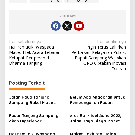
Ikuti Kami
Navigasi
Pos sebelumnya
Pos berikutnya
Hai Pemudik, Waspada
Ingin Terus Lahirkan
pos
Macet Efek Acara Lebaran
Perbaikan Pelayanan Publik,
Ketupat-Per-peran di
Bupati Sampang Wajibkan
Dharma Tanjung
OPD Ciptakan Inovasi
Daerah
Posting Terkait
Jalan Raya Tanjung
Belum Ada Anggaran untuk
Sampang Bakal Macet
Pembangunan Pasar
Total Hari Ini hingga Besok,
Tanjung
Ini Jalan Alternatifnya
Pasar Tanjung Sampang
Arus Balik Idul Adha 2022,
akan Diperlebar
Jalan Raya Blega Macet
Hai Pemudik, Waspada
Malam Takbiran, Jalan