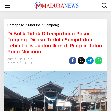
Lewati
ke
konten
Di
Homepage
/
Madura
/
Sampang
Balik
Di Balik Tidak Ditempatinya Pasar
Tidak
Ditempatinya
Tanjung: Dirasa Terlalu Sempit dan
Pasar
Lebih Laris Jualan Ikan di Pinggir Jalan
Tanjung:
Raya Nasional
Dirasa
Terlalu
Admin
Mei 10, 2022
Sempit
Madura
,
Sampang
dan
Lebih
Laris
Jualan
Ikan
di
Pinggir
Jalan
Raya
Nasional