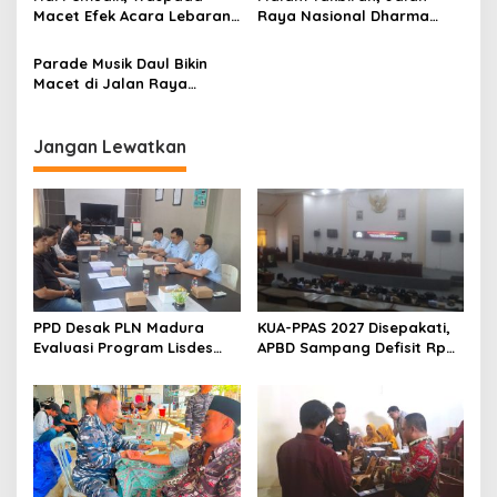
Macet Efek Acara Lebaran
Raya Nasional Dharma
Ketupat-Per-peran di
Tanjung Padat Merayap
Dharma Tanjung
Parade Musik Daul Bikin
Macet di Jalan Raya
Nasional Dharma Tanjung
Jangan Lewatkan
PPD Desak PLN Madura
KUA-PPAS 2027 Disepakati,
Evaluasi Program Lisdes
APBD Sampang Defisit Rp
Sumenep, Ini Sebabnya
130,2 M