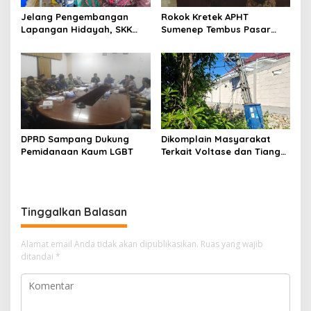
Jelang Pengembangan
Rokok Kretek APHT
Lapangan Hidayah, SKK
Sumenep Tembus Pasar
Migas-PC North Madura II
Indonesia Timur
Perkuat Sinergi dengan
Nelayan Sampang
DPRD Sampang Dukung
Dikomplain Masyarakat
Pemidanaan Kaum LGBT
Terkait Voltase dan Tiang
Miring, Ini Jawaban
Manager PLN ULP Sampang
Tinggalkan Balasan
Alamat email Anda tidak akan dipublikasikan.
Ruas yang wajib
ditandai
*