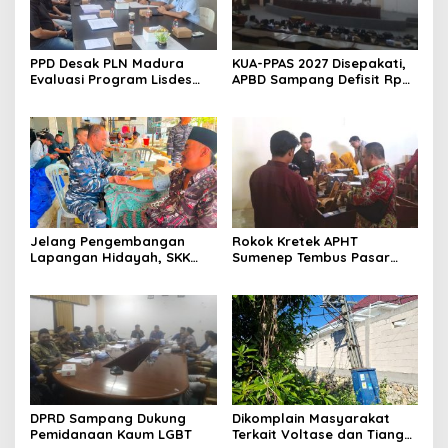
PPD Desak PLN Madura
KUA-PPAS 2027 Disepakati,
Evaluasi Program Lisdes
APBD Sampang Defisit Rp
Sumenep, Ini Sebabnya
130,2 M
Jelang Pengembangan
Rokok Kretek APHT
Lapangan Hidayah, SKK
Sumenep Tembus Pasar
Migas-PC North Madura II
Indonesia Timur
Perkuat Sinergi dengan
Nelayan Sampang
DPRD Sampang Dukung
Dikomplain Masyarakat
Pemidanaan Kaum LGBT
Terkait Voltase dan Tiang