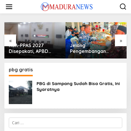
Lewati
ke
konten
«
»
KUA-PPAS 2027
Jelang
Disepakati, APBD
Pengembangan
Sampang Defisit Rp
Lapangan Hidayah,
130,2 M
SKK Migas-PC North
Madura II Perkuat
pbg gratis
Sinergi dengan
Nelayan Sampang
PBG di Sampang Sudah Bisa Gratis, Ini
Syaratnya
Cari
untuk: