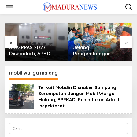
Lewati
ke
konten
«
»
KUA-PPAS 2027
Jelang
Disepakati, APBD
Pengembangan
Sampang Defisit Rp
Lapangan Hidayah,
130,2 M
SKK Migas-PC North
Madura II Perkuat
mobil warga malang
Sinergi dengan
Nelayan Sampang
Terkait Mobdin Disnaker Sampang
Serempetan dengan Mobil Warga
Malang, BPPKAD: Penindakan Ada di
Inspektorat
Cari
untuk: