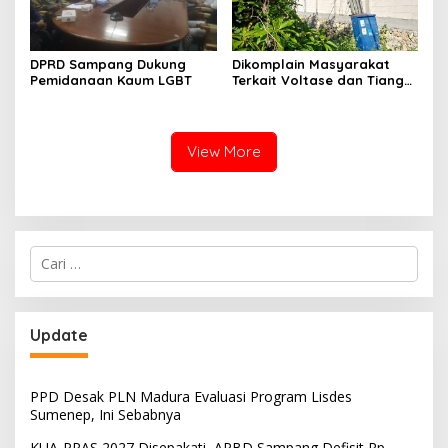
DPRD Sampang Dukung
Dikomplain Masyarakat
Pemidanaan Kaum LGBT
Terkait Voltase dan Tiang
Miring, Ini Jawaban
Manager PLN ULP Sampang
View More
Cari
untuk:
Update
PPD Desak PLN Madura Evaluasi Program Lisdes
Sumenep, Ini Sebabnya
KUA-PPAS 2027 Disepakati, APBD Sampang Defisit Rp