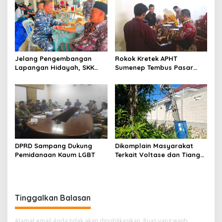
Jelang Pengembangan
Rokok Kretek APHT
Lapangan Hidayah, SKK
Sumenep Tembus Pasar
Migas-PC North Madura II
Indonesia Timur
Perkuat Sinergi dengan
Nelayan Sampang
DPRD Sampang Dukung
Dikomplain Masyarakat
Pemidanaan Kaum LGBT
Terkait Voltase dan Tiang
Miring, Ini Jawaban
Manager PLN ULP Sampang
Tinggalkan Balasan
Alamat email Anda tidak akan dipublikasikan.
Ruas yang wajib