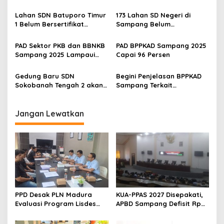
Sampang Bakal Dapat THR
Segini
Lahan SDN Batuporo Timur
173 Lahan SD Negeri di
1 Belum Bersertifikat
Sampang Belum
Pemkab Sampang
Bersertifikat, Ini
Kendalanya
PAD Sektor PKB dan BBNKB
PAD BPPKAD Sampang 2025
Sampang 2025 Lampaui
Capai 96 Persen
Target
Gedung Baru SDN
Begini Penjelasan BPPKAD
Sokobanah Tengah 2 akan
Sampang Terkait
Dibangun di Tanah Hibah
Penggunaan Balai Desa
Warga, Ini Kata BPPKAD
Sampang
Jangan Lewatkan
PPD Desak PLN Madura
KUA-PPAS 2027 Disepakati,
Evaluasi Program Lisdes
APBD Sampang Defisit Rp
Sumenep, Ini Sebabnya
130,2 M