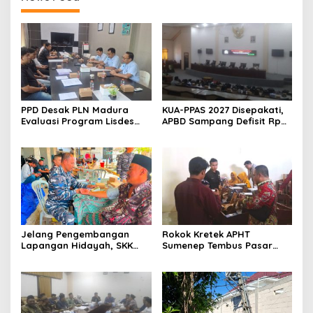
PPD Desak PLN Madura
KUA-PPAS 2027 Disepakati,
Evaluasi Program Lisdes
APBD Sampang Defisit Rp
Sumenep, Ini Sebabnya
130,2 M
Jelang Pengembangan
Rokok Kretek APHT
Lapangan Hidayah, SKK
Sumenep Tembus Pasar
Migas-PC North Madura II
Indonesia Timur
Perkuat Sinergi dengan
Nelayan Sampang