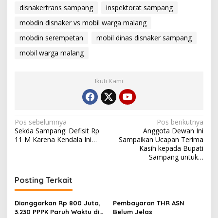
disnakertrans sampang
inspektorat sampang
mobdin disnaker vs mobil warga malang
mobdin serempetan
mobil dinas disnaker sampang
mobil warga malang
Ikuti Kami
Navigasi
Pos sebelumnya
Pos berikutnya
Sekda Sampang: Defisit Rp
Anggota Dewan Ini
pos
11 M Karena Kendala Ini…
Sampaikan Ucapan Terima
Kasih kepada Bupati
Sampang untuk…
Posting Terkait
Dianggarkan Rp 800 Juta,
Pembayaran THR ASN
3.230 PPPK Paruh Waktu di
Belum Jelas