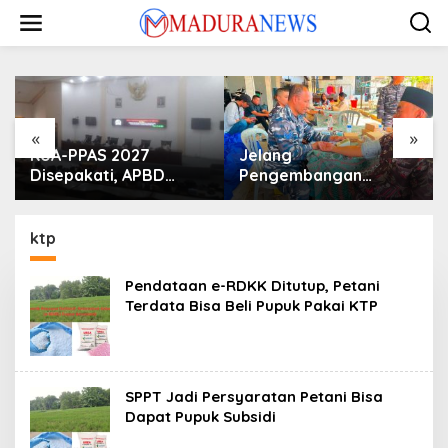
Lewati
ke
konten
«
»
KUA-PPAS 2027
Jelang
Disepakati, APBD
Pengembangan
Sampang Defisit Rp
Lapangan Hidayah,
130,2 M
SKK Migas-PC North
Madura II Perkuat
ktp
Sinergi dengan
Nelayan Sampang
Pendataan e-RDKK Ditutup, Petani
Terdata Bisa Beli Pupuk Pakai KTP
SPPT Jadi Persyaratan Petani Bisa
Dapat Pupuk Subsidi