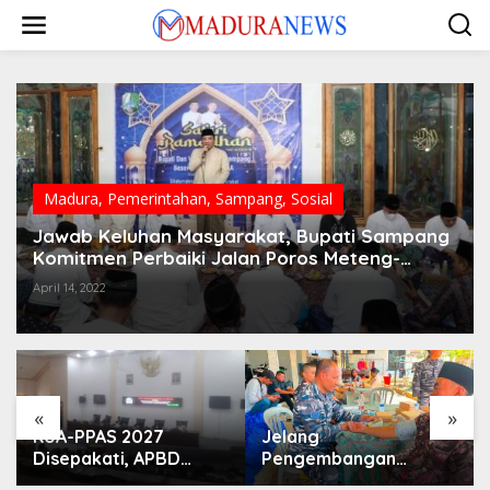
Lewati
ke
konten
Madura
,
Pemerintahan
,
Sampang
,
Sosial
Jawab Keluhan Masyarakat, Bupati Sampang
Komitmen Perbaiki Jalan Poros Meteng-
Pamolaan
April 14, 2022
«
»
KUA-PPAS 2027
Jelang
Disepakati, APBD
Pengembangan
Sampang Defisit Rp
Lapangan Hidayah,