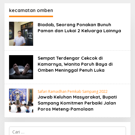
130,2 M
SKK Migas-PC North
Madura II Perkuat
kecamatan omben
Sinergi dengan
Nelayan Sampang
Biadab, Seorang Ponakan Bunuh
Paman dan Lukai 2 Keluarga Lainnya
Sempat Terdengar Cekcok di
Kamarnya, Wanita Paruh Baya di
Omben Meninggal Penuh Luka
Safari Ramadhan Pemkab Sampang 2022
Jawab Keluhan Masyarakat, Bupati
Sampang Komitmen Perbaiki Jalan
Poros Meteng-Pamolaan
Cari
untuk: