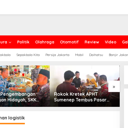
ura
Politik
Olahraga
Otomotif
Review
Video
Gal
akbola
Sepakbola Kita
Persija Jakarta
Mobil
Daihatsu
Banjir Jaka
»
g Pengembangan
Rokok Kretek APHT
D
an Hidayah, SKK
Sumenep Tembus Pasar
P
PC North Madura II
Indonesia Timur
t Sinergi dengan
an Sampang
an logistik