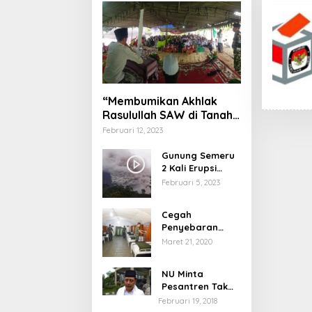
“Membumikan Akhlak
Rasulullah SAW di Tanah
Nusantara”
Februari 12, 2023
Gunung Semeru
2 Kali Erupsi
dengan Tinggi
Februari 5, 2023
Letusan 1.500
Meter
Cegah
Penyebaran
Virus Corona,
Maret 21, 2020
Dinkes Sumenep
Buka Posko
NU Minta
Pelayanan
Pesantren Tak
Terprovokasi
Februari 19, 2018
Teror Orang Gila