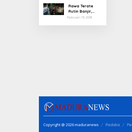
Rawa Terate
Rutin Banjir,
Anies Bakal Cek
Februari 19, 2018
Pabrik Sekitar
Copyright @ 2026 maduranews
Redaksi
Pe