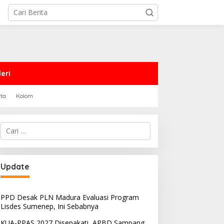
eri
rta
Kolom
Cari
untuk:
PRD Sampang Dukung
PPD Desak PLN Madura
Update
emidanaan Kaum LGBT
Evaluasi Program Lisdes
Sumenep, Ini Sebabnya
PPD Desak PLN Madura Evaluasi Program
Lisdes Sumenep, Ini Sebabnya
KUA-PPAS 2027 Disepakati, APBD Sampang