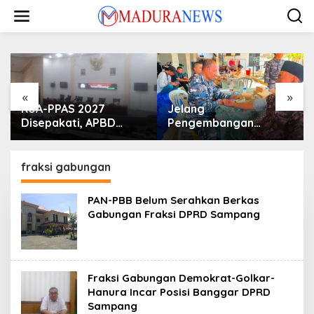
Lewati
ke
konten
«
»
KUA-PPAS 2027
Jelang
Disepakati, APBD
Pengembangan
Sampang Defisit Rp
Lapangan Hidayah,
130,2 M
SKK Migas-PC North
Madura II Perkuat
fraksi gabungan
Sinergi dengan
Nelayan Sampang
PAN-PBB Belum Serahkan Berkas
Gabungan Fraksi DPRD Sampang
Fraksi Gabungan Demokrat-Golkar-
Hanura Incar Posisi Banggar DPRD
Sampang