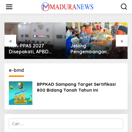
Lewati
ke
konten
«
»
KUA-PPAS 2027
Jelang
Disepakati, APBD
Pengembangan
Sampang Defisit Rp
Lapangan Hidayah,
130,2 M
SKK Migas-PC North
Madura II Perkuat
e-bmd
Sinergi dengan
Nelayan Sampang
BPPKAD Sampang Target Sertifikasi
800 Bidang Tanah Tahun Ini
Cari
untuk: