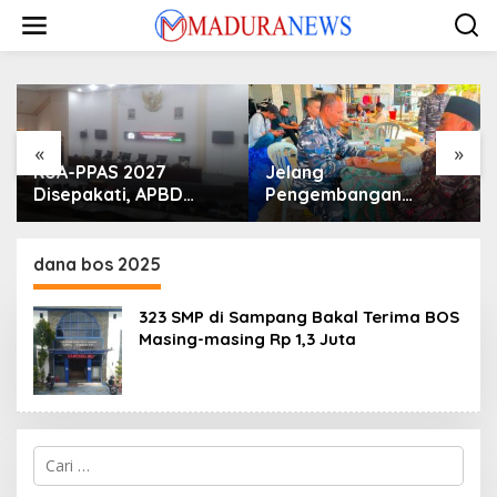
Lewati
ke
konten
«
»
KUA-PPAS 2027
Jelang
Disepakati, APBD
Pengembangan
Sampang Defisit Rp
Lapangan Hidayah,
130,2 M
SKK Migas-PC North
Madura II Perkuat
dana bos 2025
Sinergi dengan
Nelayan Sampang
323 SMP di Sampang Bakal Terima BOS
Masing-masing Rp 1,3 Juta
Cari
untuk: