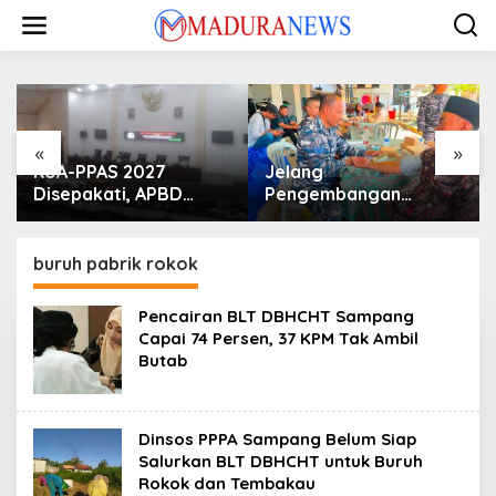
Lewati
ke
konten
«
»
KUA-PPAS 2027
Jelang
Disepakati, APBD
Pengembangan
Sampang Defisit Rp
Lapangan Hidayah,
130,2 M
SKK Migas-PC North
Madura II Perkuat
buruh pabrik rokok
Sinergi dengan
Nelayan Sampang
Pencairan BLT DBHCHT Sampang
Capai 74 Persen, 37 KPM Tak Ambil
Butab
Dinsos PPPA Sampang Belum Siap
Salurkan BLT DBHCHT untuk Buruh
Rokok dan Tembakau