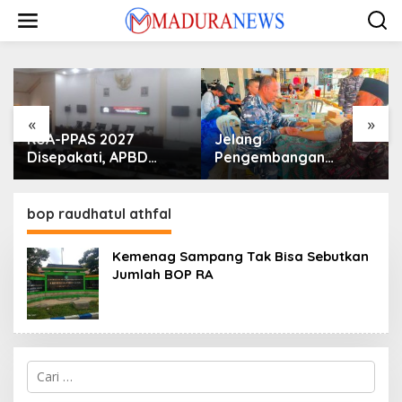
Lewati
ke
konten
«
»
KUA-PPAS 2027
Jelang
Disepakati, APBD
Pengembangan
Sampang Defisit Rp
Lapangan Hidayah,
130,2 M
SKK Migas-PC North
Madura II Perkuat
bop raudhatul athfal
Sinergi dengan
Nelayan Sampang
Kemenag Sampang Tak Bisa Sebutkan
Jumlah BOP RA
Cari
untuk: