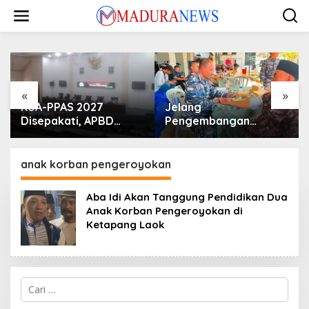
Lewati
ke
konten
«
»
KUA-PPAS 2027
Jelang
Disepakati, APBD
Pengembangan
Sampang Defisit Rp
Lapangan Hidayah,
130,2 M
SKK Migas-PC North
Madura II Perkuat
anak korban pengeroyokan
Sinergi dengan
Nelayan Sampang
Aba Idi Akan Tanggung Pendidikan Dua
Anak Korban Pengeroyokan di
Ketapang Laok
Cari
untuk: