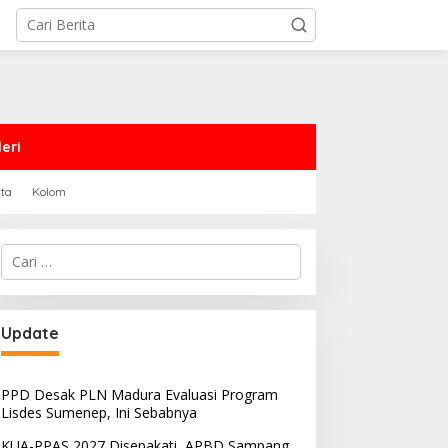
eri
rta
Kolom
Cari
untuk:
PRD Sampang Dukung
PPD Desak PLN Madura
Update
emidanaan Kaum LGBT
Evaluasi Program Lisdes
Sumenep, Ini Sebabnya
PPD Desak PLN Madura Evaluasi Program
Lisdes Sumenep, Ini Sebabnya
KUA-PPAS 2027 Disepakati, APBD Sampang