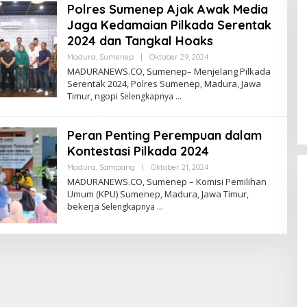
Polres Sumenep Ajak Awak Media
Jaga Kedamaian Pilkada Serentak
2024 dan Tangkal Hoaks
Oleh
Madura
,
Sumenep
|
Oktober 29, 2024
Admin
MADURANEWS.CO, Sumenep– Menjelang Pilkada
Serentak 2024, Polres Sumenep, Madura, Jawa
Timur, ngopi
Selengkapnya
Peran Penting Perempuan dalam
Kontestasi Pilkada 2024
Oleh
Madura
,
Sampang
|
Oktober 21, 2024
Admin
MADURANEWS.CO, Sumenep – Komisi Pemilihan
Umum (KPU) Sumenep, Madura, Jawa Timur,
bekerja
Selengkapnya