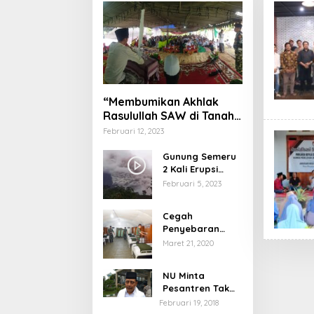
“Membumikan Akhlak
Rasulullah SAW di Tanah
Nusantara”
Februari 12, 2023
Gunung Semeru
2 Kali Erupsi
dengan Tinggi
Februari 5, 2023
Letusan 1.500
Meter
Cegah
Penyebaran
Virus Corona,
Maret 21, 2020
Dinkes Sumenep
Buka Posko
NU Minta
Pelayanan
Pesantren Tak
Terprovokasi
Februari 19, 2018
Teror Orang Gila