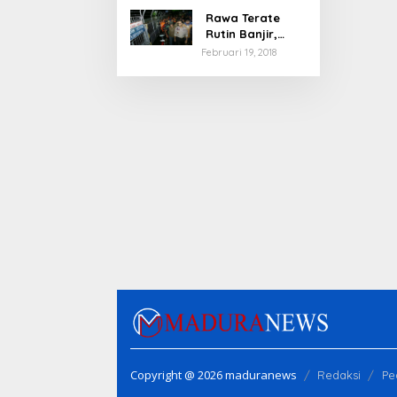
Rawa Terate
Rutin Banjir,
Anies Bakal Cek
Februari 19, 2018
Pabrik Sekitar
Copyright @ 2026 maduranews
Redaksi
Pe