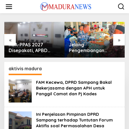
Lewati
ke
konten
«
»
KUA-PPAS 2027
Jelang
Disepakati, APBD
Pengembangan
Sampang Defisit Rp
Lapangan Hidayah,
130,2 M
SKK Migas-PC North
Madura II Perkuat
aktivis madura
Sinergi dengan
Nelayan Sampang
FAM Kecewa, DPRD Sampang Bakal
Bekerjasama dengan APH untuk
Panggil Camat dan Pj Kades
Ini Penjelasan Pimpinan DPRD
Sampang terhadap Tuntutan Forum
Aktifis soal Permasalahan Desa