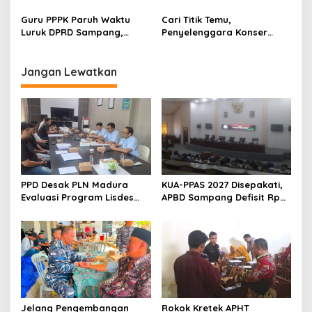
Perbaikan Jalan Swadaya
Tetap Terjaga
Masyarakat
Guru PPPK Paruh Waktu
Cari Titik Temu,
Luruk DPRD Sampang,
Penyelenggara Konser
Minta Diperjuangkan
Valen di Sampang Terima
Kesejahteraannya
Masukan Kyai-Habaib
Jangan Lewatkan
PPD Desak PLN Madura
KUA-PPAS 2027 Disepakati,
Evaluasi Program Lisdes
APBD Sampang Defisit Rp
Sumenep, Ini Sebabnya
130,2 M
Jelang Pengembangan
Rokok Kretek APHT