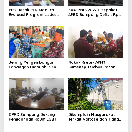
PPD Desak PLN Madura
KUA-PPAS 2027 Disepakati,
Evaluasi Program Lisdes
APBD Sampang Defisit Rp
Sumenep, Ini Sebabnya
130,2 M
Jelang Pengembangan
Rokok Kretek APHT
Lapangan Hidayah, SKK
Sumenep Tembus Pasar
Migas-PC North Madura II
Indonesia Timur
Perkuat Sinergi dengan
Nelayan Sampang
DPRD Sampang Dukung
Dikomplain Masyarakat
Pemidanaan Kaum LGBT
Terkait Voltase dan Tiang
Miring, Ini Jawaban
Manager PLN ULP Sampang