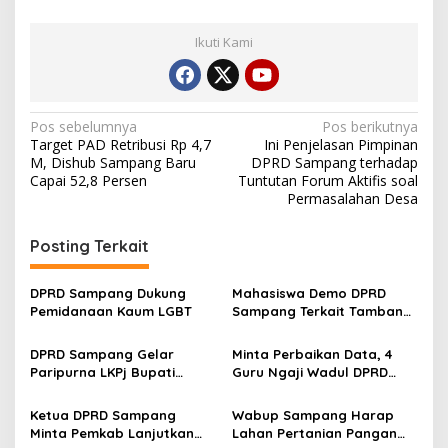
Ikuti Kami
Navigasi
Pos sebelumnya
Pos berikutnya
Target PAD Retribusi Rp 4,7
Ini Penjelasan Pimpinan
pos
M, Dishub Sampang Baru
DPRD Sampang terhadap
Capai 52,8 Persen
Tuntutan Forum Aktifis soal
Permasalahan Desa
Posting Terkait
DPRD Sampang Dukung
Mahasiswa Demo DPRD
Pemidanaan Kaum LGBT
Sampang Terkait Tambang
Galian C Ilegal
DPRD Sampang Gelar
Minta Perbaikan Data, 4
Paripurna LKPj Bupati
Guru Ngaji Wadul DPRD
Tahun 2025
Sampang
Ketua DPRD Sampang
Wabup Sampang Harap
Minta Pemkab Lanjutkan
Lahan Pertanian Pangan