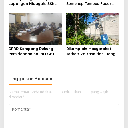
Lapangan Hidayah, SKK
Sumenep Tembus Pasar
Migas-PC North Madura II
Indonesia Timur
Perkuat Sinergi dengan
Nelayan Sampang
DPRD Sampang Dukung
Dikomplain Masyarakat
Pemidanaan Kaum LGBT
Terkait Voltase dan Tiang
Miring, Ini Jawaban
Manager PLN ULP Sampang
Tinggalkan Balasan
Alamat email Anda tidak akan dipublikasikan.
Ruas yang wajib
ditandai
*