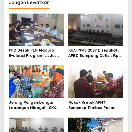
Jangan Lewatkan
PPD Desak PLN Madura
KUA-PPAS 2027 Disepakati,
Evaluasi Program Lisdes
APBD Sampang Defisit Rp
Sumenep, Ini Sebabnya
130,2 M
Jelang Pengembangan
Rokok Kretek APHT
Lapangan Hidayah, SKK
Sumenep Tembus Pasar
Migas-PC North Madura II
Indonesia Timur
Perkuat Sinergi dengan
Nelayan Sampang