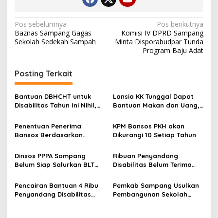
Navigasi
Pos sebelumnya
Pos berikutnya
Baznas Sampang Gagas
Komisi IV DPRD Sampang
pos
Sekolah Sedekah Sampah
Minta Disporabudpar Tunda
Program Baju Adat
Posting Terkait
Bantuan DBHCHT untuk
Lansia KK Tunggal Dapat
Disabilitas Tahun Ini Nihil,
Bantuan Makan dan Uang,
Hanya Bantuan Kursi Roda
Bantuan Disabilitas Bisa
dari APBD Sampang
Berkurang di 2026
Penentuan Penerima
KPM Bansos PKH akan
Bansos Berdasarkan
Dikurangi 10 Setiap Tahun
Peringkat Desil, Begini
Prosesnya
Dinsos PPPA Sampang
Ribuan Penyandang
Belum Siap Salurkan BLT
Disabilitas Belum Terima
DBHCHT untuk Buruh Rokok
BLT DBHCHT, Ini Penjelasan
dan Tembakau
Dinsos PPPA Sampang
Pencairan Bantuan 4 Ribu
Pemkab Sampang Usulkan
Penyandang Disabilitas
Pembangunan Sekolah
Sampang Dimulai Besok
Rakyat ke Kemensos RI