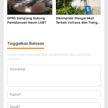
DPRD Sampang Dukung
Dikomplain Masyarakat
Pemidanaan Kaum LGBT
Terkait Voltase dan Tiang
Miring, Ini Jawaban
Manager PLN ULP Sampang
Tinggalkan Balasan
Alamat email Anda tidak akan dipublikasikan.
Ruas yang wajib
ditandai
*