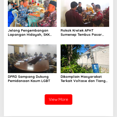
Jelang Pengembangan
Rokok Kretek APHT
Lapangan Hidayah, SKK
Sumenep Tembus Pasar
Migas-PC North Madura II
Indonesia Timur
Perkuat Sinergi dengan
Nelayan Sampang
DPRD Sampang Dukung
Dikomplain Masyarakat
Pemidanaan Kaum LGBT
Terkait Voltase dan Tiang
Miring, Ini Jawaban
Manager PLN ULP Sampang
View More