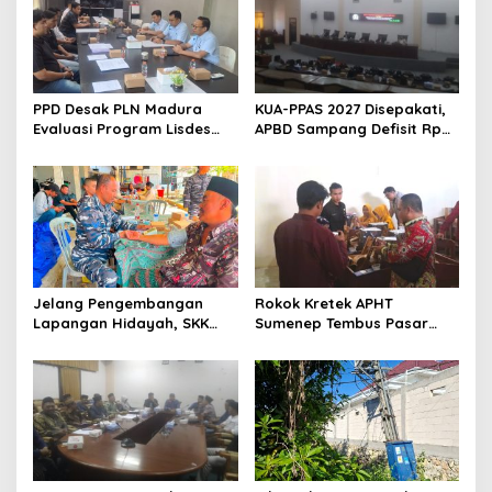
PPD Desak PLN Madura
KUA-PPAS 2027 Disepakati,
Evaluasi Program Lisdes
APBD Sampang Defisit Rp
Sumenep, Ini Sebabnya
130,2 M
Jelang Pengembangan
Rokok Kretek APHT
Lapangan Hidayah, SKK
Sumenep Tembus Pasar
Migas-PC North Madura II
Indonesia Timur
Perkuat Sinergi dengan
Nelayan Sampang