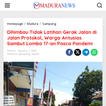
Lewati
ke
konten
Dihimbau
Homepage
/
Madura
/
Sampang
Tidak
Dihimbau Tidak Latihan Gerak Jalan di
Latihan
Gerak
Jalan Protokol, Warga Antusias
Jalan
Sambut Lomba 17-an Pasca Pandemi
di
Jalan
Admin
Agustus 7, 2022
Protokol,
Madura
,
Sampang
,
Sosial
Warga
Antusias
Sambut
Lomba
17-
an
Pasca
Pandemi