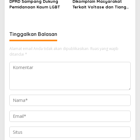
DPRD Sampang Dukung
Dikomplain Masyarakat
Pemidanaan Kaum LGBT
Terkait Voltase dan Tiang
Miring, Ini Jawaban
Manager PLN ULP Sampang
Tinggalkan Balasan
Alamat email Anda tidak akan dipublikasikan.
Ruas yang wajib
ditandai
*