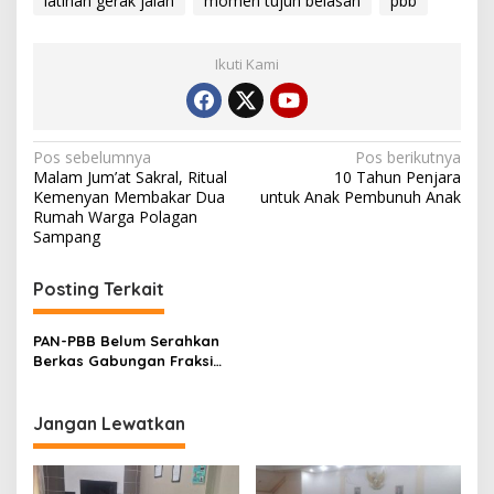
latihan gerak jalan
momen tujuh belasan
pbb
Ikuti Kami
Navigasi
Pos sebelumnya
Pos berikutnya
Malam Jum’at Sakral, Ritual
10 Tahun Penjara
pos
Kemenyan Membakar Dua
untuk Anak Pembunuh Anak
Rumah Warga Polagan
Sampang
Posting Terkait
PAN-PBB Belum Serahkan
Berkas Gabungan Fraksi
DPRD Sampang
Jangan Lewatkan