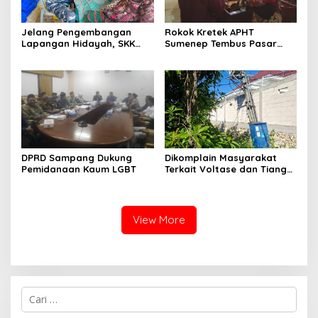
Jelang Pengembangan
Rokok Kretek APHT
Lapangan Hidayah, SKK
Sumenep Tembus Pasar
Migas-PC North Madura II
Indonesia Timur
Perkuat Sinergi dengan
Nelayan Sampang
DPRD Sampang Dukung
Dikomplain Masyarakat
Pemidanaan Kaum LGBT
Terkait Voltase dan Tiang
Miring, Ini Jawaban
Manager PLN ULP Sampang
View More
Cari
untuk: