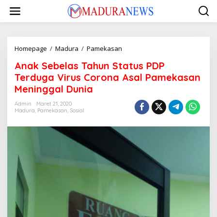
Lewati
ke
konten
Anak
Homepage
/
Madura
/
Pamekasan
Sebelas
Anak Sebelas Tahun Status PDP
Tahun
Status
Terduga Virus Corona Asal Pamekasan
PDP
Meninggal Dunia
Terduga
Virus
Admin
Maret 21, 2020
Corona
Madura
,
Pamekasan
,
Sosial
Asal
Pamekasan
Meninggal
Dunia