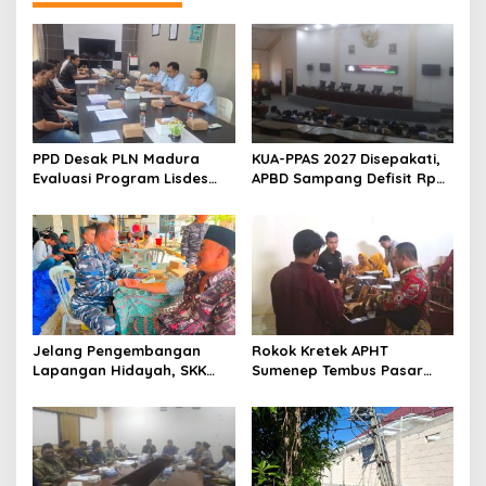
PPD Desak PLN Madura
KUA-PPAS 2027 Disepakati,
Evaluasi Program Lisdes
APBD Sampang Defisit Rp
Sumenep, Ini Sebabnya
130,2 M
Jelang Pengembangan
Rokok Kretek APHT
Lapangan Hidayah, SKK
Sumenep Tembus Pasar
Migas-PC North Madura II
Indonesia Timur
Perkuat Sinergi dengan
Nelayan Sampang