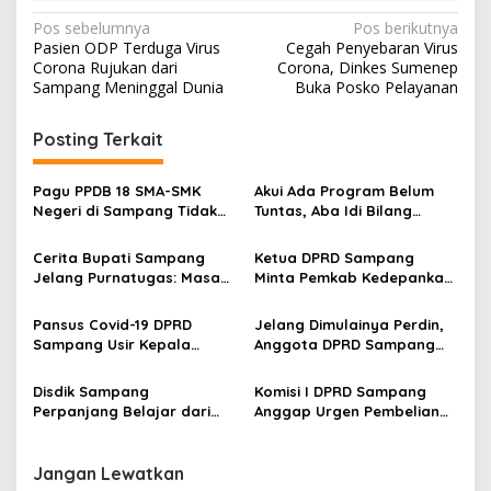
Navigasi
Pos sebelumnya
Pos berikutnya
Pasien ODP Terduga Virus
Cegah Penyebaran Virus
pos
Corona Rujukan dari
Corona, Dinkes Sumenep
Sampang Meninggal Dunia
Buka Posko Pelayanan
Posting Terkait
Pagu PPDB 18 SMA-SMK
Akui Ada Program Belum
Negeri di Sampang Tidak
Tuntas, Aba Idi Bilang
Terpenuhi, Ini Faktornya
Begini saat Ditanya Jihad
Jilid II
Cerita Bupati Sampang
Ketua DPRD Sampang
Jelang Purnatugas: Masa
Minta Pemkab Kedepankan
Sulit Dampak Covod-19
Persuasif dalam Penerapan
hingga Bangun Alun-Alun
Prokes
Pansus Covid-19 DPRD
Jelang Dimulainya Perdin,
Trunojoyo dan JLS
Sampang Usir Kepala
Anggota DPRD Sampang
DPMD, Ini Penyebabnya
Bakal Di-Rapid Test
Disdik Sampang
Komisi I DPRD Sampang
Perpanjang Belajar dari
Anggap Urgen Pembelian
Rumah, Ini Dasarnya
Alat Tes Corona PCR
Jangan Lewatkan