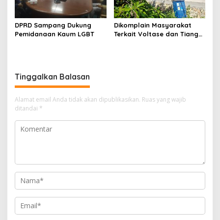
DPRD Sampang Dukung
Dikomplain Masyarakat
Pemidanaan Kaum LGBT
Terkait Voltase dan Tiang
Miring, Ini Jawaban
Manager PLN ULP Sampang
Tinggalkan Balasan
Alamat email Anda tidak akan dipublikasikan.
Ruas yang wajib
ditandai
*