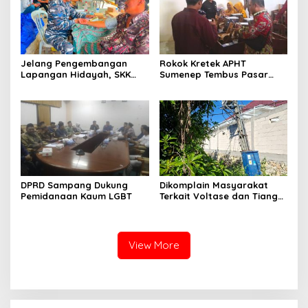
Jelang Pengembangan
Rokok Kretek APHT
Lapangan Hidayah, SKK
Sumenep Tembus Pasar
Migas-PC North Madura II
Indonesia Timur
Perkuat Sinergi dengan
Nelayan Sampang
DPRD Sampang Dukung
Dikomplain Masyarakat
Pemidanaan Kaum LGBT
Terkait Voltase dan Tiang
Miring, Ini Jawaban
Manager PLN ULP Sampang
View More