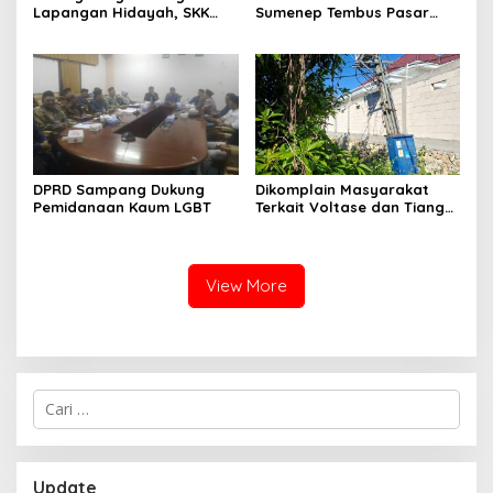
Lapangan Hidayah, SKK
Sumenep Tembus Pasar
Migas-PC North Madura II
Indonesia Timur
Perkuat Sinergi dengan
Nelayan Sampang
DPRD Sampang Dukung
Dikomplain Masyarakat
Pemidanaan Kaum LGBT
Terkait Voltase dan Tiang
Miring, Ini Jawaban
Manager PLN ULP Sampang
View More
Cari
untuk:
Update