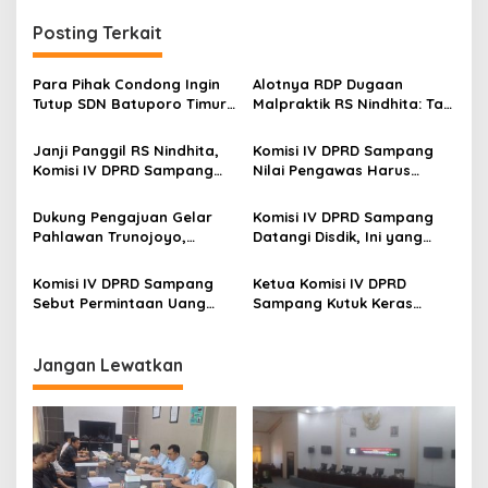
Posting Terkait
Para Pihak Condong Ingin
Alotnya RDP Dugaan
Tutup SDN Batuporo Timur
Malpraktik RS Nindhita: Tak
1, Begini Solusi bagi
Ada Titik Temu, Komisi IV
Siswanya
DPRD Sampang Agendakan
Janji Panggil RS Nindhita,
Komisi IV DPRD Sampang
RDP Lagi
Komisi IV DPRD Sampang
Nilai Pengawas Harus
Bisa Rekomendasikan
Dimintai
Pencabutan Izin Jika…
Pertanggungjawaban atas
Dukung Pengajuan Gelar
Komisi IV DPRD Sampang
19 Gedung SMP Bermasalah
Pahlawan Trunojoyo,
Datangi Disdik, Ini yang
Komisi IV DPRD Sampang
Dikroscek
Minta Disporabudpar
Komisi IV DPRD Sampang
Ketua Komisi IV DPRD
Lakukan Ini
Sebut Permintaan Uang
Sampang Kutuk Keras
pada KPM PKH Merupakan
Perusakan Fasum Alun-Alun
Pungli
Trunojoyo
Jangan Lewatkan