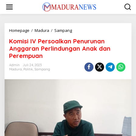
Lewati
ke
konten
Komisi
Homepage
/
Madura
/
Sampang
IV
Komisi IV Persoalkan Penurunan
Persoalkan
Penurunan
Anggaran Perlindungan Anak dan
Anggaran
Perempuan
Perlindungan
Anak
Admin
Juli 24, 2023
dan
Madura
,
Politik
,
Sampang
Perempuan