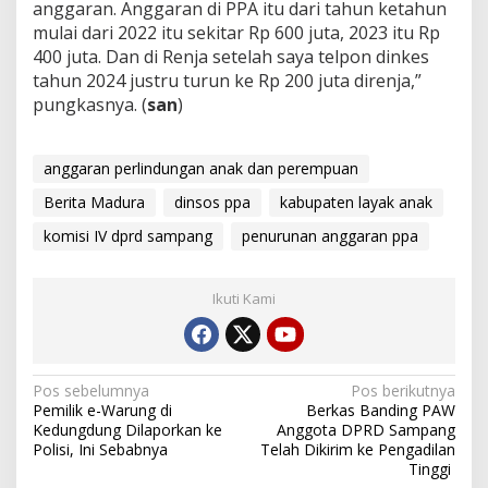
anggaran. Anggaran di PPA itu dari tahun ketahun
mulai dari 2022 itu sekitar Rp 600 juta, 2023 itu Rp
400 juta. Dan di Renja setelah saya telpon dinkes
tahun 2024 justru turun ke Rp 200 juta direnja,”
pungkasnya. (
san
)
anggaran perlindungan anak dan perempuan
Berita Madura
dinsos ppa
kabupaten layak anak
komisi IV dprd sampang
penurunan anggaran ppa
Ikuti Kami
Navigasi
Pos sebelumnya
Pos berikutnya
Pemilik e-Warung di
Berkas Banding PAW
pos
Kedungdung Dilaporkan ke
Anggota DPRD Sampang
Polisi, Ini Sebabnya
Telah Dikirim ke Pengadilan
Tinggi