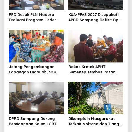
PPD Desak PLN Madura
KUA-PPAS 2027 Disepakati,
Evaluasi Program Lisdes
APBD Sampang Defisit Rp
Sumenep, Ini Sebabnya
130,2 M
Jelang Pengembangan
Rokok Kretek APHT
Lapangan Hidayah, SKK
Sumenep Tembus Pasar
Migas-PC North Madura II
Indonesia Timur
Perkuat Sinergi dengan
Nelayan Sampang
DPRD Sampang Dukung
Dikomplain Masyarakat
Pemidanaan Kaum LGBT
Terkait Voltase dan Tiang
Miring, Ini Jawaban