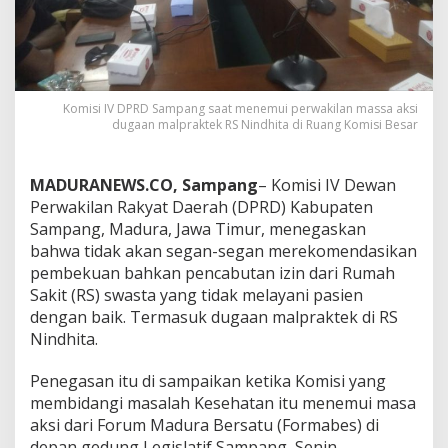
Komisi IV DPRD Sampang saat menemui perwakilan massa aksi
dugaan malpraktek RS Nindhita di Ruang Komisi Besar
MADURANEWS.CO, Sampang
– Komisi IV Dewan
Perwakilan Rakyat Daerah (DPRD) Kabupaten
Sampang, Madura, Jawa Timur, menegaskan
bahwa tidak akan segan-segan merekomendasikan
pembekuan bahkan pencabutan izin dari Rumah
Sakit (RS) swasta yang tidak melayani pasien
dengan baik. Termasuk dugaan malpraktek di RS
Nindhita.
Penegasan itu di sampaikan ketika Komisi yang
membidangi masalah Kesehatan itu menemui masa
aksi dari Forum Madura Bersatu (Formabes) di
depan gedung Legislatif Sampang, Senin