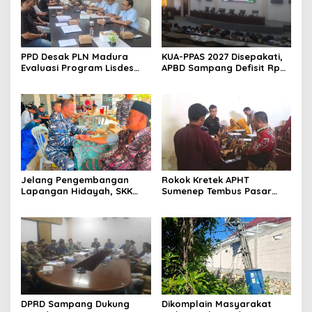
PPD Desak PLN Madura
KUA-PPAS 2027 Disepakati,
Evaluasi Program Lisdes
APBD Sampang Defisit Rp
Sumenep, Ini Sebabnya
130,2 M
Jelang Pengembangan
Rokok Kretek APHT
Lapangan Hidayah, SKK
Sumenep Tembus Pasar
Migas-PC North Madura II
Indonesia Timur
Perkuat Sinergi dengan
Nelayan Sampang
DPRD Sampang Dukung
Dikomplain Masyarakat