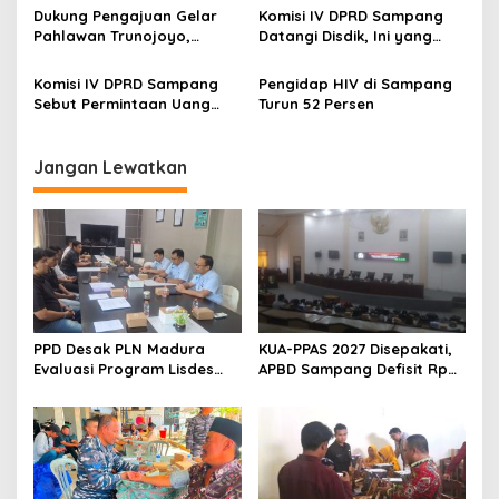
Pertanggungjawaban atas
Dukung Pengajuan Gelar
Komisi IV DPRD Sampang
19 Gedung SMP Bermasalah
Pahlawan Trunojoyo,
Datangi Disdik, Ini yang
Komisi IV DPRD Sampang
Dikroscek
Minta Disporabudpar
Komisi IV DPRD Sampang
Pengidap HIV di Sampang
Lakukan Ini
Sebut Permintaan Uang
Turun 52 Persen
pada KPM PKH Merupakan
Pungli
Jangan Lewatkan
PPD Desak PLN Madura
KUA-PPAS 2027 Disepakati,
Evaluasi Program Lisdes
APBD Sampang Defisit Rp
Sumenep, Ini Sebabnya
130,2 M