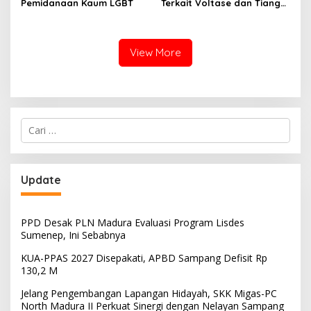
Pemidanaan Kaum LGBT
Terkait Voltase dan Tiang
Miring, Ini Jawaban
Manager PLN ULP Sampang
View More
Cari
untuk:
Update
PPD Desak PLN Madura Evaluasi Program Lisdes
Sumenep, Ini Sebabnya
KUA-PPAS 2027 Disepakati, APBD Sampang Defisit Rp
130,2 M
Jelang Pengembangan Lapangan Hidayah, SKK Migas-PC
North Madura II Perkuat Sinergi dengan Nelayan Sampang