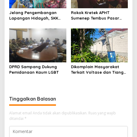
Jelang Pengembangan
Rokok Kretek APHT
Lapangan Hidayah, SKK
Sumenep Tembus Pasar
Migas-PC North Madura II
Indonesia Timur
Perkuat Sinergi dengan
Nelayan Sampang
DPRD Sampang Dukung
Dikomplain Masyarakat
Pemidanaan Kaum LGBT
Terkait Voltase dan Tiang
Miring, Ini Jawaban
Manager PLN ULP Sampang
Tinggalkan Balasan
Alamat email Anda tidak akan dipublikasikan.
Ruas yang wajib
ditandai
*