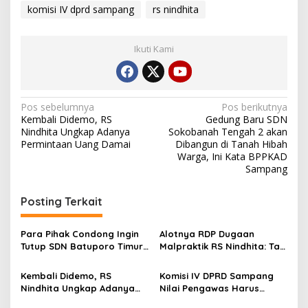
komisi IV dprd sampang
rs nindhita
Ikuti Kami
Navigasi
Pos sebelumnya
Pos berikutnya
Kembali Didemo, RS
Gedung Baru SDN
pos
Nindhita Ungkap Adanya
Sokobanah Tengah 2 akan
Permintaan Uang Damai
Dibangun di Tanah Hibah
Warga, Ini Kata BPPKAD
Sampang
Posting Terkait
Para Pihak Condong Ingin
Alotnya RDP Dugaan
Tutup SDN Batuporo Timur
Malpraktik RS Nindhita: Tak
1, Begini Solusi bagi
Ada Titik Temu, Komisi IV
Siswanya
DPRD Sampang Agendakan
Kembali Didemo, RS
Komisi IV DPRD Sampang
RDP Lagi
Nindhita Ungkap Adanya
Nilai Pengawas Harus
Permintaan Uang Damai
Dimintai