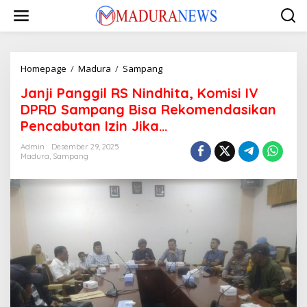
Lewati
ke
konten
Janji
Homepage
/
Madura
/
Sampang
Panggil
Janji Panggil RS Nindhita, Komisi IV
RS
Nindhita,
DPRD Sampang Bisa Rekomendasikan
Komisi
Pencabutan Izin Jika…
IV
DPRD
Admin
Desember 29, 2025
Sampang
Madura
,
Sampang
Bisa
Rekomendasikan
Pencabutan
Izin
Jika…