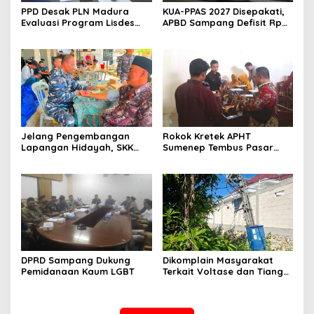
PPD Desak PLN Madura
KUA-PPAS 2027 Disepakati,
Evaluasi Program Lisdes
APBD Sampang Defisit Rp
Sumenep, Ini Sebabnya
130,2 M
Jelang Pengembangan
Rokok Kretek APHT
Lapangan Hidayah, SKK
Sumenep Tembus Pasar
Migas-PC North Madura II
Indonesia Timur
Perkuat Sinergi dengan
Nelayan Sampang
DPRD Sampang Dukung
Dikomplain Masyarakat
Pemidanaan Kaum LGBT
Terkait Voltase dan Tiang
Miring, Ini Jawaban
Manager PLN ULP Sampang