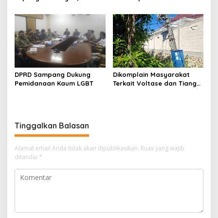
Migas-PC North Madura II
Indonesia Timur
Perkuat Sinergi dengan
Nelayan Sampang
DPRD Sampang Dukung
Dikomplain Masyarakat
Pemidanaan Kaum LGBT
Terkait Voltase dan Tiang
Miring, Ini Jawaban
Manager PLN ULP Sampang
Tinggalkan Balasan
Alamat email Anda tidak akan dipublikasikan.
Ruas yang wajib
ditandai
*