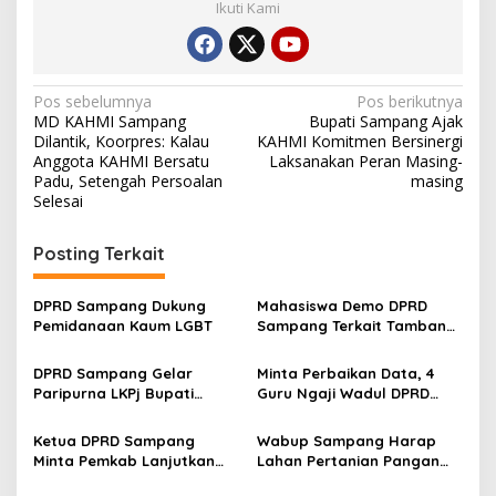
Ikuti Kami
Navigasi
Pos sebelumnya
Pos berikutnya
MD KAHMI Sampang
Bupati Sampang Ajak
pos
Dilantik, Koorpres: Kalau
KAHMI Komitmen Bersinergi
Anggota KAHMI Bersatu
Laksanakan Peran Masing-
Padu, Setengah Persoalan
masing
Selesai
Posting Terkait
DPRD Sampang Dukung
Mahasiswa Demo DPRD
Pemidanaan Kaum LGBT
Sampang Terkait Tambang
Galian C Ilegal
DPRD Sampang Gelar
Minta Perbaikan Data, 4
Paripurna LKPj Bupati
Guru Ngaji Wadul DPRD
Tahun 2025
Sampang
Ketua DPRD Sampang
Wabup Sampang Harap
Minta Pemkab Lanjutkan
Lahan Pertanian Pangan
Perbaikan Jalan Swadaya
Tetap Terjaga