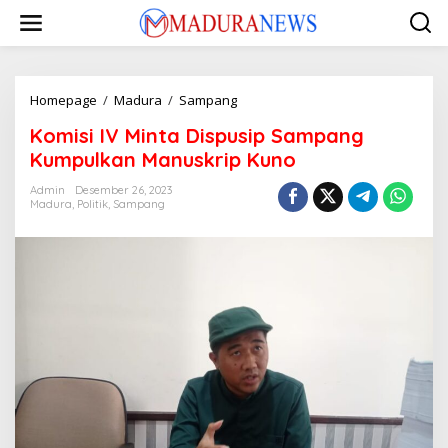
Lewati
ke
konten
Komisi
Homepage
/
Madura
/
Sampang
IV
Komisi IV Minta Dispusip Sampang
Minta
Dispusip
Kumpulkan Manuskrip Kuno
Sampang
Kumpulkan
Admin
Desember 26, 2023
Madura
,
Politik
,
Sampang
Manuskrip
Kuno