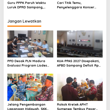
Masyarakat
Guru PPPK Paruh Waktu
Cari Titik Temu,
Luruk DPRD Sampang,
Penyelenggara Konser
Minta Diperjuangkan
Valen di Sampang Terima
Kesejahteraannya
Masukan Kyai-Habaib
Jangan Lewatkan
PPD Desak PLN Madura
KUA-PPAS 2027 Disepakati,
Evaluasi Program Lisdes
APBD Sampang Defisit Rp
Sumenep, Ini Sebabnya
130,2 M
Jelang Pengembangan
Rokok Kretek APHT
Lapangan Hidayah, SKK
Sumenep Tembus Pasar