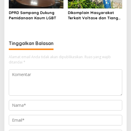
DPRD Sampang Dukung
Dikomplain Masyarakat
Pemidanaan Kaum LGBT
Terkait Voltase dan Tiang
Miring, Ini Jawaban
Manager PLN ULP Sampang
Tinggalkan Balasan
Alamat email Anda tidak akan dipublikasikan.
Ruas yang wajib
ditandai
*