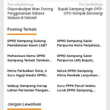
Navigasi
Pos sebelumnya
Pos berikutnya
Disporabudpar Akan Dorong
Bupati Sampang Ingin OPD-
pos
Penggunanaan Bahasa
OPD Kompak Bersinergi
Madura di Sekolah
Posting Terkait
DPRD Sampang Dukung
DPRD Sampang Gelar
Pemidanaan Kaum LGBT
Paripurna Nota Penjelasan
Pertanggungjawaban APBD
2025
Mahasiswa Demo DPRD
DPRD Sampang Gelar
Sampang Terkait Tambang
Paripurna LKPj Bupati
Galian C Ilegal
Tahun 2025
Minta Perbaikan Data, 4
Ketua DPRD Sampang
Guru Ngaji Wadul DPRD
Minta Pemkab Lanjutkan
Sampang
Perbaikan Jalan Swadaya
Masyarakat
Wabup Sampang Harap
Guru PPPK Paruh Waktu
Lahan Pertanian Pangan
Luruk DPRD Sampang,
Tetap Terjaga
Minta Diperjuangkan
Kesejahteraannya
Jangan Lewatkan