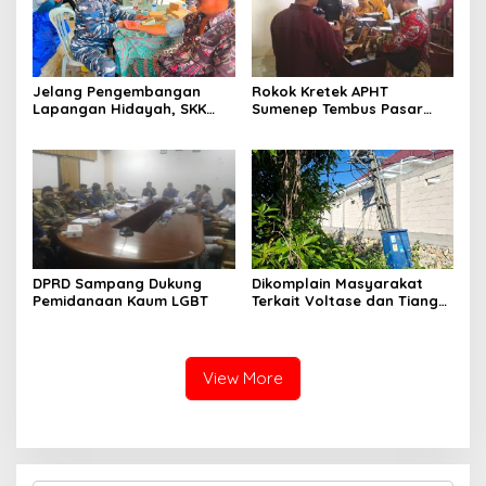
Jelang Pengembangan
Rokok Kretek APHT
Lapangan Hidayah, SKK
Sumenep Tembus Pasar
Migas-PC North Madura II
Indonesia Timur
Perkuat Sinergi dengan
Nelayan Sampang
DPRD Sampang Dukung
Dikomplain Masyarakat
Pemidanaan Kaum LGBT
Terkait Voltase dan Tiang
Miring, Ini Jawaban
Manager PLN ULP Sampang
View More