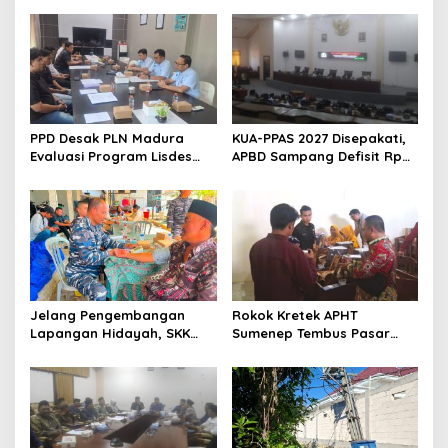
PPD Desak PLN Madura
KUA-PPAS 2027 Disepakati,
Evaluasi Program Lisdes
APBD Sampang Defisit Rp
Sumenep, Ini Sebabnya
130,2 M
Jelang Pengembangan
Rokok Kretek APHT
Lapangan Hidayah, SKK
Sumenep Tembus Pasar
Migas-PC North Madura II
Indonesia Timur
Perkuat Sinergi dengan
Nelayan Sampang