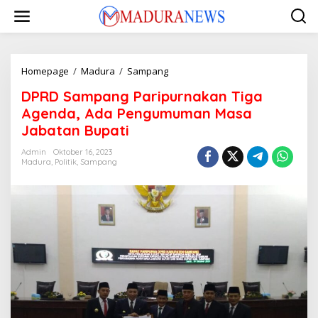
Lewati
ke
konten
DPRD
Homepage
/
Madura
/
Sampang
Sampang
DPRD Sampang Paripurnakan Tiga
Paripurnakan
Tiga
Agenda, Ada Pengumuman Masa
Agenda,
Jabatan Bupati
Ada
Pengumuman
Admin
Oktober 16, 2023
Masa
Madura
,
Politik
,
Sampang
Jabatan
Bupati