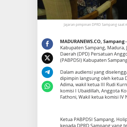
Jajaran pimpinan DPRD Sampang saat 
MADURANEWS.CO, Sampang
Kabupaten Sampang, Madura, J
Daerah (DPD) Persatuan Anggo
(PABPDSI) Kabupaten Sampang,
Dalam audiensi yang diseleng
dipimpin langsung oleh ketua D
Adima, wakil ketua III Rudi Kur
komisi I Ubaidillah, Anggota Ko
Fathoni, Wakil ketua komisi I
Ketua PABPDSI Sampang, Holip
kepada DPRD Sampang yang tel