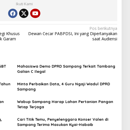
Ikuti Kami
Pos berikutnya
egi Khusus
Dewan Cecar PABPDSI, Ini yang Dipertanyakan
ak Garam
saat Audiensi
LGBT
Mahasiswa Demo DPRD Sampang Terkait Tambang
Galian C Ilegal
Tahun
Minta Perbaikan Data, 4 Guru Ngaji Wadul DPRD
Sampang
an
Wabup Sampang Harap Lahan Pertanian Pangan
Tetap Terjaga
,
Cari Titik Temu, Penyelenggara Konser Valen di
Sampang Terima Masukan Kyai-Habaib