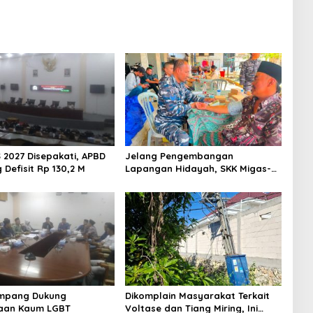
 2027 Disepakati, APBD
Jelang Pengembangan
Defisit Rp 130,2 M
Lapangan Hidayah, SKK Migas-
PC North Madura II Perkuat
Sinergi dengan Nelayan
Sampang
mpang Dukung
Dikomplain Masyarakat Terkait
aan Kaum LGBT
Voltase dan Tiang Miring, Ini