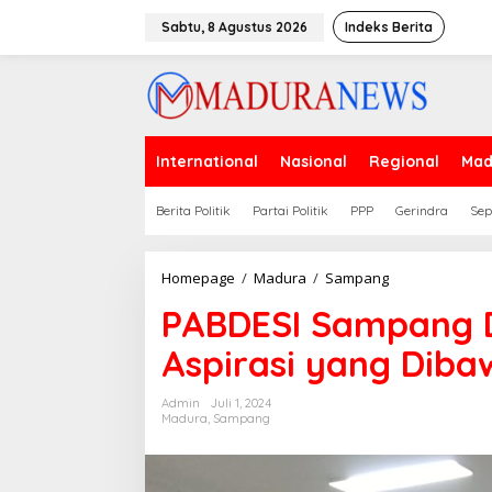
Lewati
ke
Sabtu, 8 Agustus 2026
Indeks Berita
konten
International
Nasional
Regional
Mad
Berita Politik
Partai Politik
PPP
Gerindra
Sep
PABDESI
Homepage
/
Madura
/
Sampang
Sampang
PABDESI Sampang D
Datangi
Kantor
Aspirasi yang Diba
Dewan,
Ini
Aspirasi
Admin
Juli 1, 2024
yang
Madura
,
Sampang
Dibawa