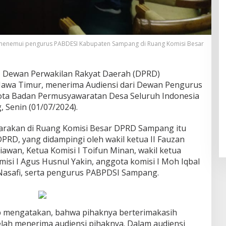
menemui pengurus PABDESI Kabupaten Sampang di Ruang Komisi Besar
– Dewan Perwakilan Rakyat Daerah (DPRD)
awa Timur, menerima Audiensi dari Dewan Pengurus
ta Badan Permusyawaratan Desa Seluruh Indonesia
 Senin (01/07/2024).
garakan di Ruang Komisi Besar DPRD Sampang itu
PRD, yang didampingi oleh wakil ketua II Fauzan
niawan, Ketua Komisi I Toifun Minan, wakil ketua
misi I Agus Husnul Yakin, anggota komisi I Moh Iqbal
V Nasafi, serta pengurus PABPDSI Sampang.
 mengatakan, bahwa pihaknya berterimakasih
ah menerima audiensi pihaknya. Dalam audiensi