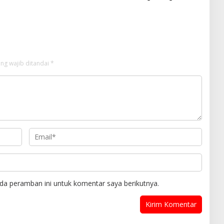
Jawaban Manager PLN ULP
Sampang
ng wajib ditandai
*
da peramban ini untuk komentar saya berikutnya.