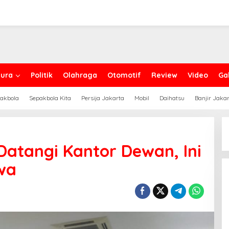
ura
Politik
Olahraga
Otomotif
Review
Video
Gal
akbola
Sepakbola Kita
Persija Jakarta
Mobil
Daihatsu
Banjir Jaka
atangi Kantor Dewan, Ini
wa