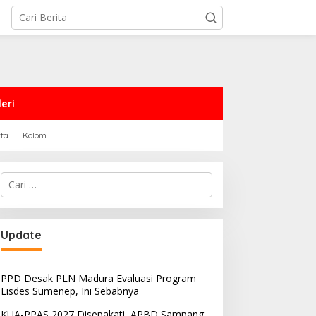
eri
rta
Kolom
Cari
untuk:
Update
PPD Desak PLN Madura Evaluasi Program
Lisdes Sumenep, Ini Sebabnya
KUA-PPAS 2027 Disepakati, APBD Sampang