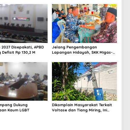
 2027 Disepakati, APBD
Jelang Pengembangan
Defisit Rp 130,2 M
Lapangan Hidayah, SKK Migas-
PC North Madura II Perkuat
Sinergi dengan Nelayan
Sampang
mpang Dukung
Dikomplain Masyarakat Terkait
aan Kaum LGBT
Voltase dan Tiang Miring, Ini
Jawaban Manager PLN ULP
Sampang