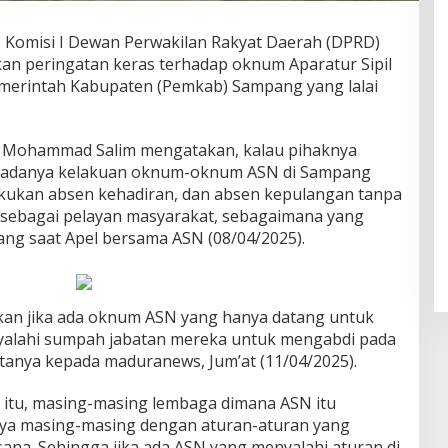
 Komisi I Dewan Perwakilan Rakyat Daerah (DPRD)
 peringatan keras terhadap oknum Aparatur Sipil
emerintah Kabupaten (Pemkab) Sampang yang lalai
, Mohammad Salim mengatakan, kalau pihaknya
 adanya kelakuan oknum-oknum ASN di Sampang
kukan absen kehadiran, dan absen kepulangan tanpa
sebagai pelayan masyarakat, sebagaimana yang
ng saat Apel bersama ASN (08/04/2025).
kan jika ada oknum ASN yang hanya datang untuk
yalahi sumpah jabatan mereka untuk mengabdi pada
atanya kepada maduranews, Jum’at (11/04/2025).
m itu, masing-masing lembaga dimana ASN itu
ya masing-masing dengan aturan-aturan yang
ana. Sehingga jika ada ASN yang menyalahi aturan di