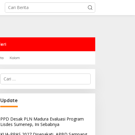
eri
rta
Kolom
Cari
untuk:
Update
PPD Desak PLN Madura Evaluasi Program
Lisdes Sumenep, Ini Sebabnya
KUA-PPAS 2027 Disepakati, APBD Sampang