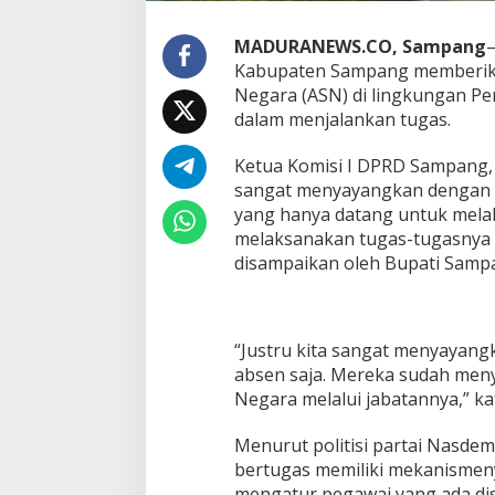
MADURANEWS.CO, Sampang
–
Kabupaten Sampang memberikan
Negara (ASN) di lingkungan P
dalam menjalankan tugas.
Ketua Komisi I DPRD Sampang
sangat menyayangkan dengan
yang hanya datang untuk mela
melaksanakan tugas-tugasnya 
disampaikan oleh Bupati Sampa
“Justru kita sangat menyayang
absen saja. Mereka sudah men
Negara melalui jabatannya,” k
Menurut politisi partai Nasde
bertugas memiliki mekanismen
mengatur pegawai yang ada dis