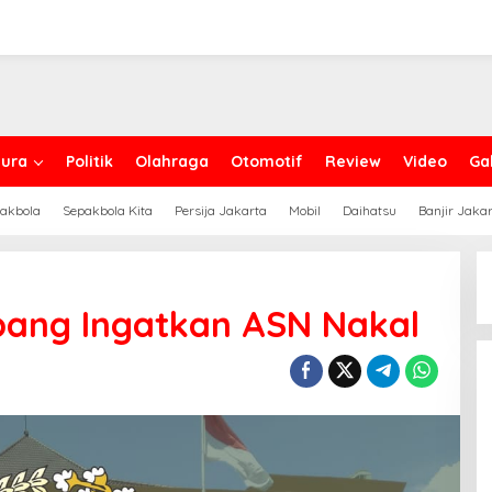
ura
Politik
Olahraga
Otomotif
Review
Video
Gal
akbola
Sepakbola Kita
Persija Jakarta
Mobil
Daihatsu
Banjir Jaka
pang Ingatkan ASN Nakal