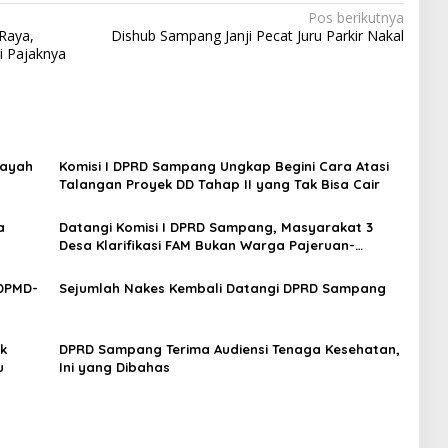
Pos berikutnya
Raya,
Dishub Sampang Janji Pecat Juru Parkir Nakal
i Pajaknya
layah
Komisi I DPRD Sampang Ungkap Begini Cara Atasi
Talangan Proyek DD Tahap II yang Tak Bisa Cair
a
Datangi Komisi I DPRD Sampang, Masyarakat 3
Desa Klarifikasi FAM Bukan Warga Pajeruan-
Palenggian-Komis
 DPMD-
Sejumlah Nakes Kembali Datangi DPRD Sampang
k
DPRD Sampang Terima Audiensi Tenaga Kesehatan,
u
Ini yang Dibahas