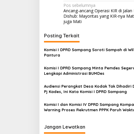
Navigasi
Pos sebelumnya
Ancang-ancang Operasi KIR di Jalan 
pos
Dishub: Mayoritas yang KIR-nya Mat
juga Mati
Posting Terkait
Komisi I DPRD Sampang Soroti Sampah di Wi
Pantura
Komisi I DPRD Sampang Minta Pemdes Seger
Lengkapi Administrasi BUMDes
Audiensi Perangkat Desa Kodak Tak Dihadiri
Pj Kades, Ini Kata Komisi I DPRD Sampang
Komisi I dan Komisi IV DPRD Sampang Kompa
Warning Proses Rekrutmen PPPK Paruh Wakt
Jangan Lewatkan