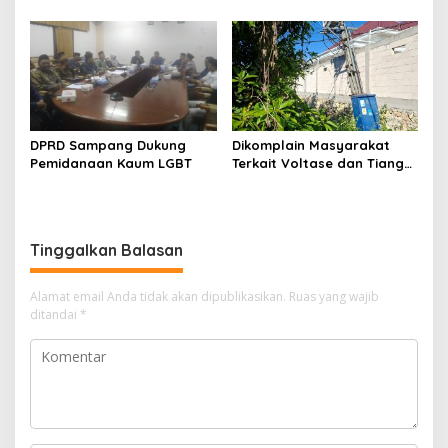
Migas-PC North Madura II
Indonesia Timur
Perkuat Sinergi dengan
Nelayan Sampang
DPRD Sampang Dukung
Dikomplain Masyarakat
Pemidanaan Kaum LGBT
Terkait Voltase dan Tiang
Miring, Ini Jawaban
Manager PLN ULP Sampang
Tinggalkan Balasan
Alamat email Anda tidak akan dipublikasikan.
Ruas yang wajib
ditandai
*