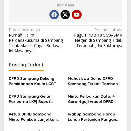
Ikuti Kami
Navigasi
Pos sebelumnya
Pos berikutnya
Rumah Halim
Pagu PPDB 18 SMA-SMK
pos
Perdanakusuma di Sampang
Negeri di Sampang Tidak
Tidak Masuk Cagar Budaya,
Terpenuhi, Ini Faktornya
Ini Alasannya
Posting Terkait
DPRD Sampang Dukung
Mahasiswa Demo DPRD
Pemidanaan Kaum LGBT
Sampang Terkait Tambang
Galian C Ilegal
DPRD Sampang Gelar
Minta Perbaikan Data, 4
Paripurna LKPj Bupati
Guru Ngaji Wadul DPRD
Tahun 2025
Sampang
Ketua DPRD Sampang
Wabup Sampang Harap
Minta Pemkab Lanjutkan
Lahan Pertanian Pangan
Perbaikan Jalan Swadaya
Tetap Terjaga
Masyarakat