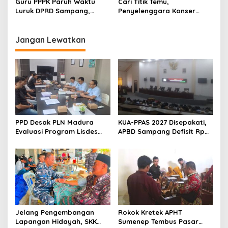
Guru PPPK Paruh Waktu
Cari Titik Temu,
Luruk DPRD Sampang,
Penyelenggara Konser
Minta Diperjuangkan
Valen di Sampang Terima
Kesejahteraannya
Masukan Kyai-Habaib
Jangan Lewatkan
PPD Desak PLN Madura
KUA-PPAS 2027 Disepakati,
Evaluasi Program Lisdes
APBD Sampang Defisit Rp
Sumenep, Ini Sebabnya
130,2 M
Jelang Pengembangan
Rokok Kretek APHT
Lapangan Hidayah, SKK
Sumenep Tembus Pasar