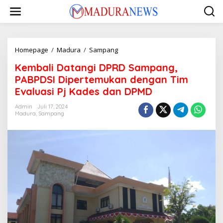
Lewati
ke
konten
Kembali
Homepage
/
Madura
/
Sampang
Datangi
Kembali Datangi DPRD Sampang,
DPRD
Sampang,
PABPDSI Dipertemukan dengan Tim
PABPDSI
Evaluasi Pj Kades dan DPMD
Dipertemukan
dengan
Admin
Juli 17, 2024
Tim
Madura
,
Sampang
Evaluasi
Pj
Kades
dan
DPMD