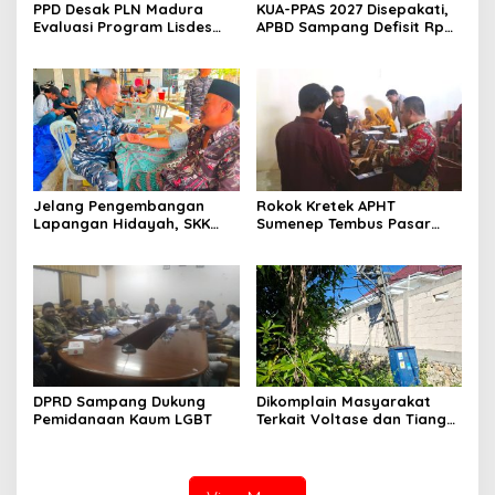
PPD Desak PLN Madura
KUA-PPAS 2027 Disepakati,
Evaluasi Program Lisdes
APBD Sampang Defisit Rp
Sumenep, Ini Sebabnya
130,2 M
Jelang Pengembangan
Rokok Kretek APHT
Lapangan Hidayah, SKK
Sumenep Tembus Pasar
Migas-PC North Madura II
Indonesia Timur
Perkuat Sinergi dengan
Nelayan Sampang
DPRD Sampang Dukung
Dikomplain Masyarakat
Pemidanaan Kaum LGBT
Terkait Voltase dan Tiang
Miring, Ini Jawaban
Manager PLN ULP Sampang