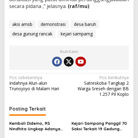
secara pidana ,” jelasnya.
(raf/mu)
aksi amsb
demonstrasi
desa baruh
desa gunung rancak
kejari sampamg
Ikuti Kami
Navigasi
Pos sebelumnya
Pos berikutnya
Indahnya Alun-alun
Satreskoba Tangkap 2
pos
Trunojoyo di Malam Hari
Warga Sreseh dengan BB
1.257 Pil Koplo
Posting Terkait
Kembali Didemo, RS
Kejari Sampang Panggil 70
Nindhita Ungkap Adanya
Saksi Terkait 19 Gedung
Permintaan Uang Damai
SMP Bermasalah