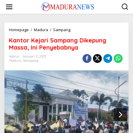
Lewati
ke
konten
Kantor
Homepage
/
Madura
/
Sampang
Kejari
Kantor Kejari Sampang Dikepung
Sampang
Dikepung
Massa, Ini Penyebabnya
Massa,
Ini
Admin
Januari 5, 2023
Madura
,
Sampang
Penyebabnya