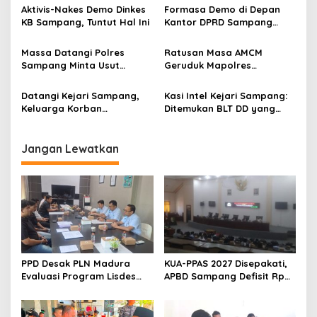
Aktivis-Nakes Demo Dinkes
Formasa Demo di Depan
KB Sampang, Tuntut Hal Ini
Kantor DPRD Sampang
Terkait PTSL dan BPHTB
Massa Datangi Polres
Ratusan Masa AMCM
Sampang Minta Usut
Geruduk Mapolres
Tuntas Dugaan
Sampang
Penggelapan Bansos di
Datangi Kejari Sampang,
Kasi Intel Kejari Sampang:
Desa Ini
Keluarga Korban
Ditemukan BLT DD yang
Pembunuhan Desak JPU
Tidak Sampai ke KPM
Segera Sidang Tersangka
yang Kini Dibantarkan
Jangan Lewatkan
PPD Desak PLN Madura
KUA-PPAS 2027 Disepakati,
Evaluasi Program Lisdes
APBD Sampang Defisit Rp
Sumenep, Ini Sebabnya
130,2 M