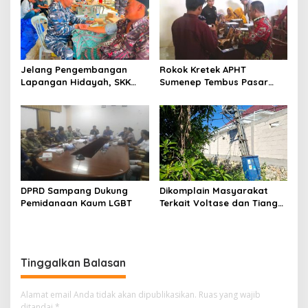
Jelang Pengembangan
Rokok Kretek APHT
Lapangan Hidayah, SKK
Sumenep Tembus Pasar
Migas-PC North Madura II
Indonesia Timur
Perkuat Sinergi dengan
Nelayan Sampang
DPRD Sampang Dukung
Dikomplain Masyarakat
Pemidanaan Kaum LGBT
Terkait Voltase dan Tiang
Miring, Ini Jawaban
Manager PLN ULP Sampang
Tinggalkan Balasan
Alamat email Anda tidak akan dipublikasikan.
Ruas yang wajib
ditandai
*