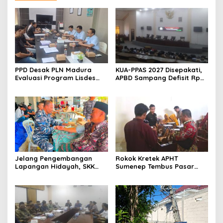
PPD Desak PLN Madura
KUA-PPAS 2027 Disepakati,
Evaluasi Program Lisdes
APBD Sampang Defisit Rp
Sumenep, Ini Sebabnya
130,2 M
Jelang Pengembangan
Rokok Kretek APHT
Lapangan Hidayah, SKK
Sumenep Tembus Pasar
Migas-PC North Madura II
Indonesia Timur
Perkuat Sinergi dengan
Nelayan Sampang