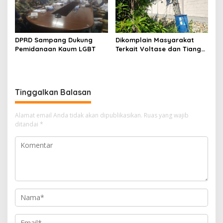
DPRD Sampang Dukung
Dikomplain Masyarakat
Pemidanaan Kaum LGBT
Terkait Voltase dan Tiang
Miring, Ini Jawaban
Manager PLN ULP Sampang
Tinggalkan Balasan
Alamat email Anda tidak akan dipublikasikan.
Ruas yang wajib
ditandai
*