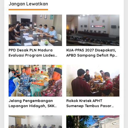
Jangan Lewatkan
PPD Desak PLN Madura
KUA-PPAS 2027 Disepakati,
Evaluasi Program Lisdes
APBD Sampang Defisit Rp
Sumenep, Ini Sebabnya
130,2 M
Jelang Pengembangan
Rokok Kretek APHT
Lapangan Hidayah, SKK
Sumenep Tembus Pasar
Migas-PC North Madura II
Indonesia Timur
Perkuat Sinergi dengan
Nelayan Sampang