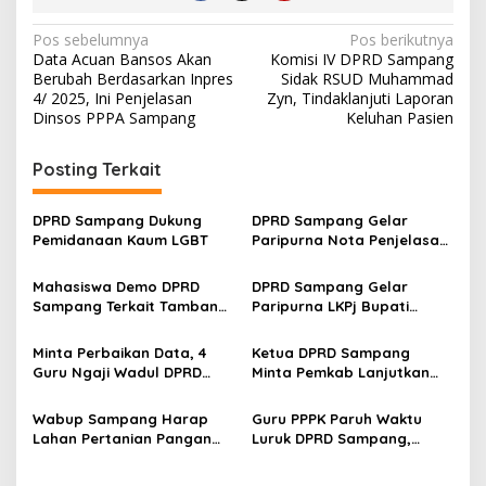
Navigasi
Pos sebelumnya
Pos berikutnya
Data Acuan Bansos Akan
Komisi IV DPRD Sampang
pos
Berubah Berdasarkan Inpres
Sidak RSUD Muhammad
4/ 2025, Ini Penjelasan
Zyn, Tindaklanjuti Laporan
Dinsos PPPA Sampang
Keluhan Pasien
Posting Terkait
DPRD Sampang Dukung
DPRD Sampang Gelar
Pemidanaan Kaum LGBT
Paripurna Nota Penjelasan
Pertanggungjawaban APBD
2025
Mahasiswa Demo DPRD
DPRD Sampang Gelar
Sampang Terkait Tambang
Paripurna LKPj Bupati
Galian C Ilegal
Tahun 2025
Minta Perbaikan Data, 4
Ketua DPRD Sampang
Guru Ngaji Wadul DPRD
Minta Pemkab Lanjutkan
Sampang
Perbaikan Jalan Swadaya
Masyarakat
Wabup Sampang Harap
Guru PPPK Paruh Waktu
Lahan Pertanian Pangan
Luruk DPRD Sampang,
Tetap Terjaga
Minta Diperjuangkan
Kesejahteraannya