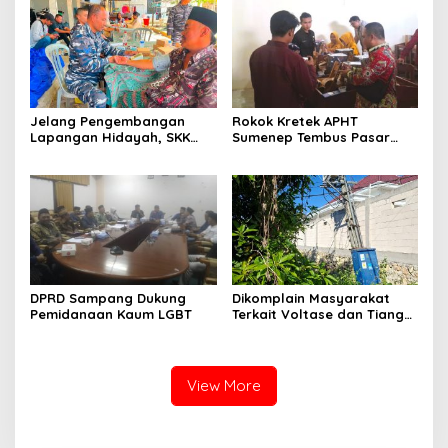
Jelang Pengembangan
Rokok Kretek APHT
Lapangan Hidayah, SKK
Sumenep Tembus Pasar
Migas-PC North Madura II
Indonesia Timur
Perkuat Sinergi dengan
Nelayan Sampang
DPRD Sampang Dukung
Dikomplain Masyarakat
Pemidanaan Kaum LGBT
Terkait Voltase dan Tiang
Miring, Ini Jawaban
Manager PLN ULP Sampang
View More