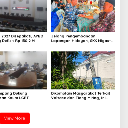
 2027 Disepakati, APBD
Jelang Pengembangan
Defisit Rp 130,2 M
Lapangan Hidayah, SKK Migas-
PC North Madura II Perkuat
Sinergi dengan Nelayan
Sampang
mpang Dukung
Dikomplain Masyarakat Terkait
aan Kaum LGBT
Voltase dan Tiang Miring, Ini
Jawaban Manager PLN ULP
Sampang
View More