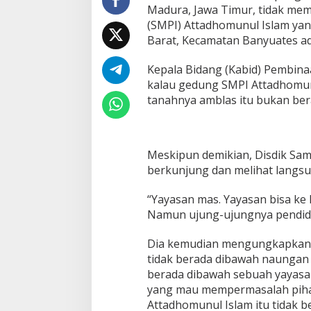
Madura, Jawa Timur, tidak me
(SMPI) Attadhomunul Islam ya
Barat, Kecamatan Banyuates a
Kepala Bidang (Kabid) Pembin
kalau gedung SMPI Attadhomun
tanahnya amblas itu bukan be
Meskipun demikian, Disdik Sa
berkunjung dan melihat langsu
“Yayasan mas. Yayasan bisa ke D
Namun ujung-ujungnya pendidi
Dia kemudian mengungkapkan b
tidak berada dibawah naungan D
berada dibawah sebuah yayasa
yang mau mempermasalah piha
Attadhomunul Islam itu tidak 