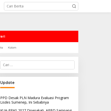
eri
rta
Kolom
Cari
untuk:
Update
PPD Desak PLN Madura Evaluasi Program
Lisdes Sumenep, Ini Sebabnya
KUA-PPAS 2027 Disepakati, APBD Sampang