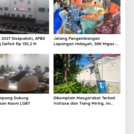
 2027 Disepakati, APBD
Jelang Pengembangan
Defisit Rp 130,2 M
Lapangan Hidayah, SKK Migas-
PC North Madura II Perkuat
Sinergi dengan Nelayan
Sampang
mpang Dukung
Dikomplain Masyarakat Terkait
aan Kaum LGBT
Voltase dan Tiang Miring, Ini
Jawaban Manager PLN ULP
Sampang