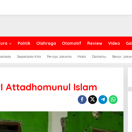
ura
Politik
Olahraga
Otomotif
Review
Video
Gal
akbola
Sepakbola Kita
Persija Jakarta
Mobil
Daihatsu
Banjir Jaka
PI Attadhomunul Islam