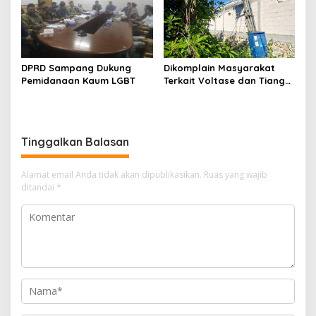
DPRD Sampang Dukung
Dikomplain Masyarakat
Pemidanaan Kaum LGBT
Terkait Voltase dan Tiang
Miring, Ini Jawaban
Manager PLN ULP Sampang
Tinggalkan Balasan
Alamat email Anda tidak akan dipublikasikan.
Ruas yang wajib
ditandai
*