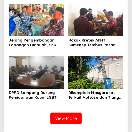
Jelang Pengembangan
Rokok Kretek APHT
Lapangan Hidayah, SKK
Sumenep Tembus Pasar
Migas-PC North Madura II
Indonesia Timur
Perkuat Sinergi dengan
Nelayan Sampang
DPRD Sampang Dukung
Dikomplain Masyarakat
Pemidanaan Kaum LGBT
Terkait Voltase dan Tiang
Miring, Ini Jawaban
Manager PLN ULP Sampang
View More