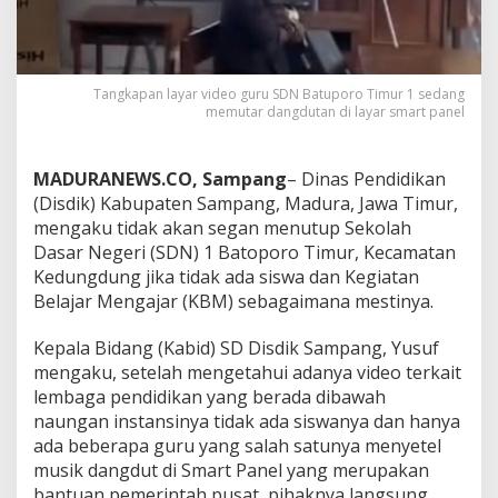
Tangkapan layar video guru SDN Batuporo Timur 1 sedang
memutar dangdutan di layar smart panel
MADURANEWS.CO, Sampang
– Dinas Pendidikan
(Disdik) Kabupaten Sampang, Madura, Jawa Timur,
mengaku tidak akan segan menutup Sekolah
Dasar Negeri (SDN) 1 Batoporo Timur, Kecamatan
Kedungdung jika tidak ada siswa dan Kegiatan
Belajar Mengajar (KBM) sebagaimana mestinya.
Kepala Bidang (Kabid) SD Disdik Sampang, Yusuf
mengaku, setelah mengetahui adanya video terkait
lembaga pendidikan yang berada dibawah
naungan instansinya tidak ada siswanya dan hanya
ada beberapa guru yang salah satunya menyetel
musik dangdut di Smart Panel yang merupakan
bantuan pemerintah pusat, pihaknya langsung