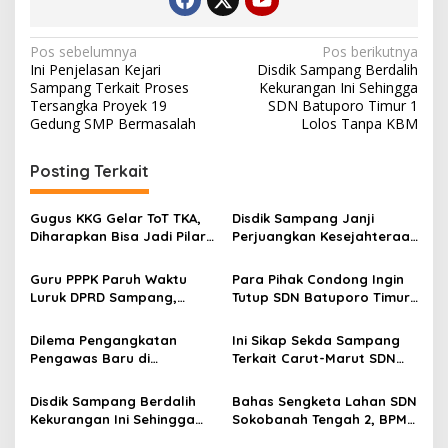
Navigasi
Pos sebelumnya
Pos berikutnya
Ini Penjelasan Kejari
Disdik Sampang Berdalih
pos
Sampang Terkait Proses
Kekurangan Ini Sehingga
Tersangka Proyek 19
SDN Batuporo Timur 1
Gedung SMP Bermasalah
Lolos Tanpa KBM
Posting Terkait
Gugus KKG Gelar ToT TKA,
Disdik Sampang Janji
Diharapkan Bisa Jadi Pilar
Perjuangkan Kesejahteraan
Peningkatkan IPM Sampang
PPPK Paruh Waktu
Guru PPPK Paruh Waktu
Para Pihak Condong Ingin
Luruk DPRD Sampang,
Tutup SDN Batuporo Timur
Minta Diperjuangkan
1, Begini Solusi bagi
Kesejahteraannya
Siswanya
Dilema Pengangkatan
Ini Sikap Sekda Sampang
Pengawas Baru di
Terkait Carut-Marut SDN
Lingkungan Disdik Sampang
Batuporo Timur 1
Disdik Sampang Berdalih
Bahas Sengketa Lahan SDN
Kekurangan Ini Sehingga
Sokobanah Tengah 2, BPMP
SDN Batuporo Timur 1 Lolos
Pusat dan Jatim Datangi