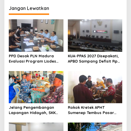
Tanpa KBM
Disdik Sampang
Jangan Lewatkan
PPD Desak PLN Madura
KUA-PPAS 2027 Disepakati,
Evaluasi Program Lisdes
APBD Sampang Defisit Rp
Sumenep, Ini Sebabnya
130,2 M
Jelang Pengembangan
Rokok Kretek APHT
Lapangan Hidayah, SKK
Sumenep Tembus Pasar
Migas-PC North Madura II
Indonesia Timur
Perkuat Sinergi dengan
Nelayan Sampang