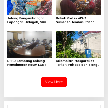
Jelang Pengembangan
Rokok Kretek APHT
Lapangan Hidayah, SKK
Sumenep Tembus Pasar
Migas-PC North Madura II
Indonesia Timur
Perkuat Sinergi dengan
Nelayan Sampang
DPRD Sampang Dukung
Dikomplain Masyarakat
Pemidanaan Kaum LGBT
Terkait Voltase dan Tiang
Miring, Ini Jawaban
Manager PLN ULP Sampang
View More
Cari