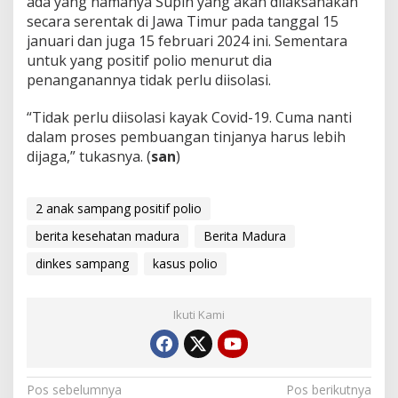
ada yang namanya Supin yang akan dilaksanakan
secara serentak di Jawa Timur pada tanggal 15
januari dan juga 15 februari 2024 ini. Sementara
untuk yang positif polio menurut dia
penanganannya tidak perlu diisolasi.
“Tidak perlu diisolasi kayak Covid-19. Cuma nanti
dalam proses pembuangan tinjanya harus lebih
dijaga,” tukasnya. (
san
)
2 anak sampang positif polio
berita kesehatan madura
Berita Madura
dinkes sampang
kasus polio
Ikuti Kami
Navigasi
Pos sebelumnya
Pos berikutnya