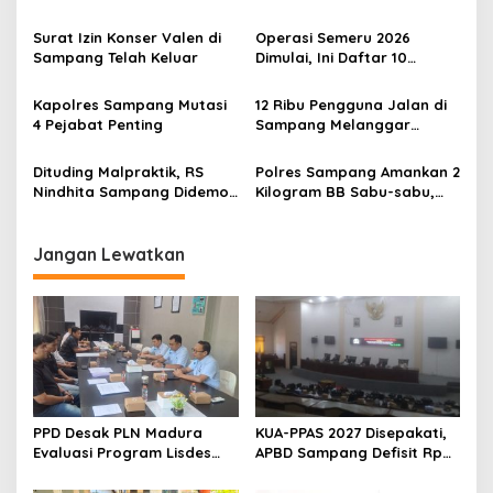
Terkait Cekcok Berdarah
Warga Banjar
Surat Izin Konser Valen di
Operasi Semeru 2026
Sampang Telah Keluar
Dimulai, Ini Daftar 10
Pelanggaran Lalu Lintas
yang Diincar
Kapolres Sampang Mutasi
12 Ribu Pengguna Jalan di
4 Pejabat Penting
Sampang Melanggar
Peraturan
Dituding Malpraktik, RS
Polres Sampang Amankan 2
Nindhita Sampang Didemo
Kilogram BB Sabu-sabu,
hingga Polisi Blokade Jalan
Tersangkanya Ada Bandar
Jangan Lewatkan
PPD Desak PLN Madura
KUA-PPAS 2027 Disepakati,
Evaluasi Program Lisdes
APBD Sampang Defisit Rp
Sumenep, Ini Sebabnya
130,2 M