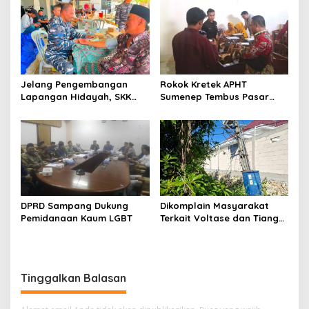
Jelang Pengembangan
Rokok Kretek APHT
Lapangan Hidayah, SKK
Sumenep Tembus Pasar
Migas-PC North Madura II
Indonesia Timur
Perkuat Sinergi dengan
Nelayan Sampang
DPRD Sampang Dukung
Dikomplain Masyarakat
Pemidanaan Kaum LGBT
Terkait Voltase dan Tiang
Miring, Ini Jawaban
Manager PLN ULP Sampang
Tinggalkan Balasan