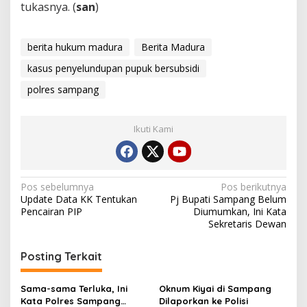
tukasnya. (
san
)
berita hukum madura
Berita Madura
kasus penyelundupan pupuk bersubsidi
polres sampang
Ikuti Kami
Navigasi
Pos sebelumnya
Pos berikutnya
Update Data KK Tentukan
Pj Bupati Sampang Belum
pos
Pencairan PIP
Diumumkan, Ini Kata
Sekretaris Dewan
Posting Terkait
Sama-sama Terluka, Ini
Oknum Kiyai di Sampang
Kata Polres Sampang
Dilaporkan ke Polisi