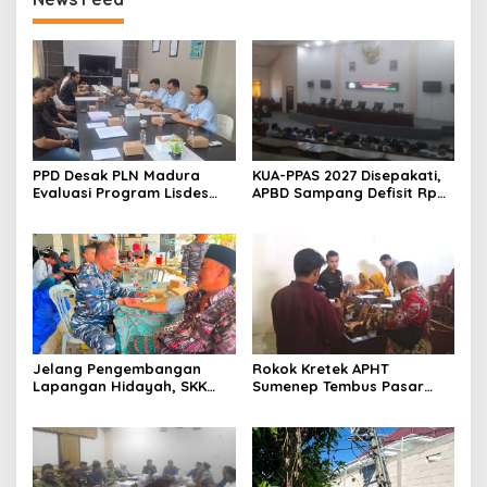
PPD Desak PLN Madura
KUA-PPAS 2027 Disepakati,
Evaluasi Program Lisdes
APBD Sampang Defisit Rp
Sumenep, Ini Sebabnya
130,2 M
Jelang Pengembangan
Rokok Kretek APHT
Lapangan Hidayah, SKK
Sumenep Tembus Pasar
Migas-PC North Madura II
Indonesia Timur
Perkuat Sinergi dengan
Nelayan Sampang