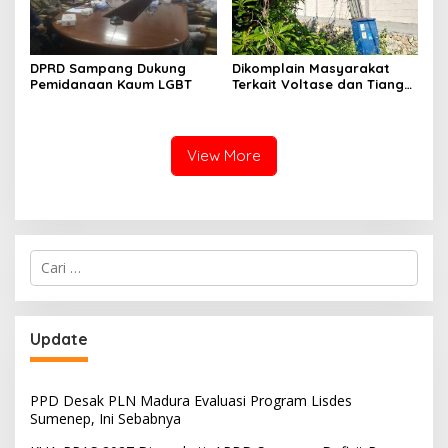
DPRD Sampang Dukung
Dikomplain Masyarakat
Pemidanaan Kaum LGBT
Terkait Voltase dan Tiang
Miring, Ini Jawaban
Manager PLN ULP Sampang
View More
Cari
untuk:
Update
PPD Desak PLN Madura Evaluasi Program Lisdes
Sumenep, Ini Sebabnya