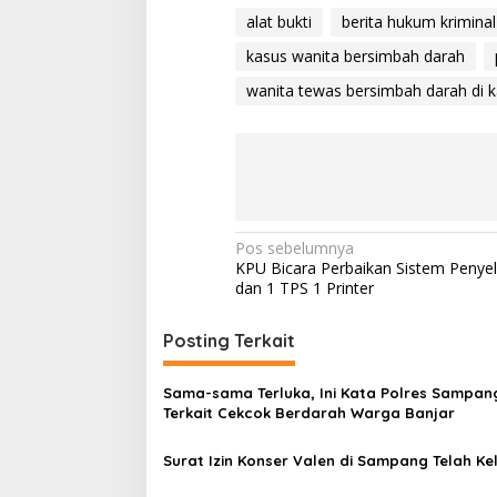
alat bukti
berita hukum krimina
kasus wanita bersimbah darah
wanita tewas bersimbah darah di k
Navigasi
Pos sebelumnya
KPU Bicara Perbaikan Sistem Penye
pos
dan 1 TPS 1 Printer
Posting Terkait
Sama-sama Terluka, Ini Kata Polres Sampan
Terkait Cekcok Berdarah Warga Banjar
Surat Izin Konser Valen di Sampang Telah Ke