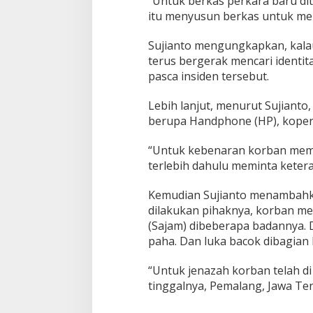
“Untuk berkas perkara baru di
itu menyusun berkas untuk mel
Sujianto mengungkapkan, kalau 
terus bergerak mencari identi
pasca insiden tersebut.
Lebih lanjut, menurut Sujianto
berupa Handphone (HP), koper,
“Untuk kebenaran korban memil
terlebih dahulu meminta keter
Kemudian Sujianto menambahkan
dilakukan pihaknya, korban me
(Sajam) dibeberapa badannya. D
paha. Dan luka bacok dibagian 
“Untuk jenazah korban telah d
tinggalnya, Pemalang, Jawa Ten