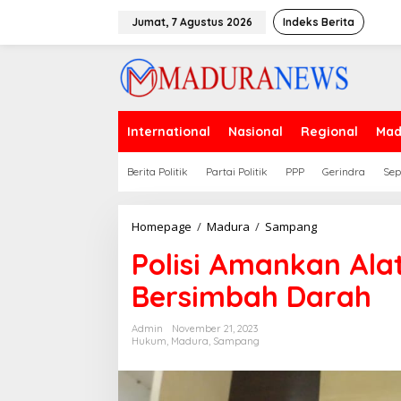
Lewati
ke
Jumat, 7 Agustus 2026
Indeks Berita
konten
International
Nasional
Regional
Mad
Berita Politik
Partai Politik
PPP
Gerindra
Sep
Polisi
Homepage
/
Madura
/
Sampang
Amankan
Polisi Amankan Ala
Alat
Bukti
Bersimbah Darah
Kasus
Wanita
Bersimbah
Admin
November 21, 2023
Darah
Hukum
,
Madura
,
Sampang