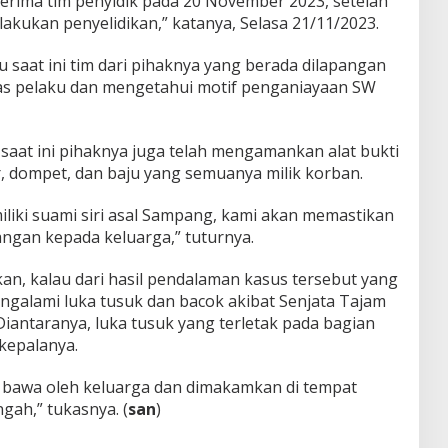
terima tim penyidik pada 20 November 2023, setelah
akukan penyelidikan,” katanya, Selasa 21/11/2023.
saat ini tim dari pihaknya yang berada dilapangan
tas pelaku dan mengetahui motif penganiayaan SW
, saat ini pihaknya juga telah mengamankan alat bukti
 dompet, dan baju yang semuanya milik korban.
iki suami siri asal Sampang, kami akan memastikan
angan kepada keluarga,” tuturnya.
, kalau dari hasil pendalaman kasus tersebut yang
ngalami luka tusuk dan bacok akibat Senjata Tajam
iantaranya, luka tusuk yang terletak pada bagian
kepalanya.
i bawa oleh keluarga dan dimakamkan di tempat
gah,” tukasnya. (
san
)