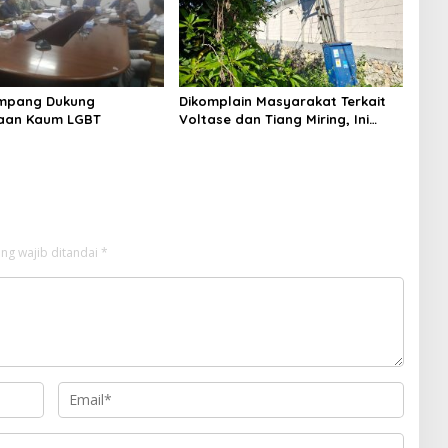
mpang Dukung
Dikomplain Masyarakat Terkait
aan Kaum LGBT
Voltase dan Tiang Miring, Ini
Jawaban Manager PLN ULP
Sampang
ng wajib ditandai
*