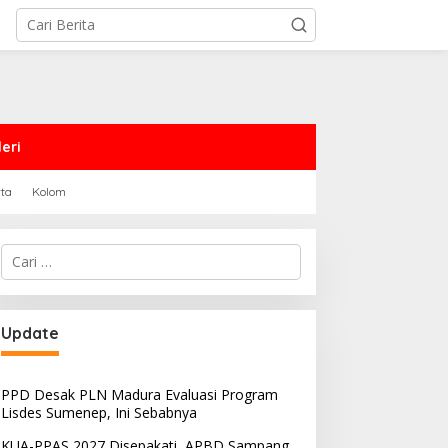
eri
rta
Kolom
Cari
untuk:
Update
PPD Desak PLN Madura Evaluasi Program
Lisdes Sumenep, Ini Sebabnya
KUA-PPAS 2027 Disepakati, APBD Sampang