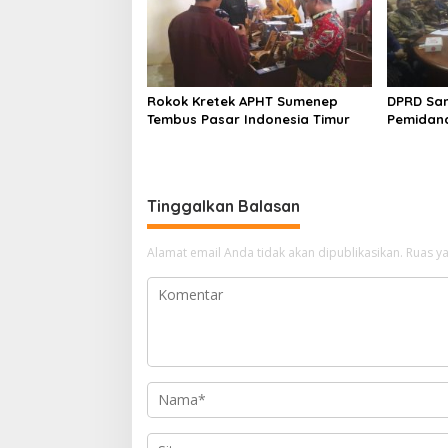
Rokok Kretek APHT Sumenep
DPRD Sa
Tembus Pasar Indonesia Timur
Pemidan
Tinggalkan Balasan
Alamat email Anda tidak akan dipublikasikan.
Ruas ya