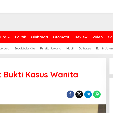
ura
Politik
Olahraga
Otomotif
Review
Video
Gal
akbola
Sepakbola Kita
Persija Jakarta
Mobil
Daihatsu
Banjir Jaka
t Bukti Kasus Wanita