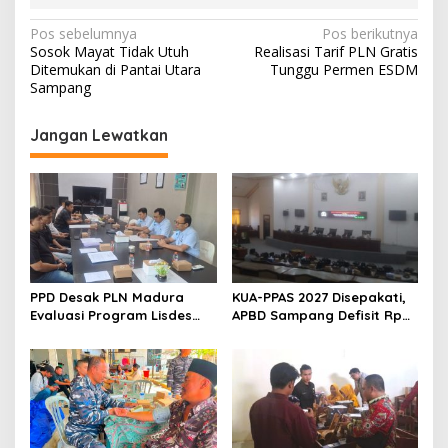
Navigasi
Pos sebelumnya
Pos berikutnya
Sosok Mayat Tidak Utuh
Realisasi Tarif PLN Gratis
pos
Ditemukan di Pantai Utara
Tunggu Permen ESDM
Sampang
Jangan Lewatkan
PPD Desak PLN Madura
KUA-PPAS 2027 Disepakati,
Evaluasi Program Lisdes
APBD Sampang Defisit Rp
Sumenep, Ini Sebabnya
130,2 M