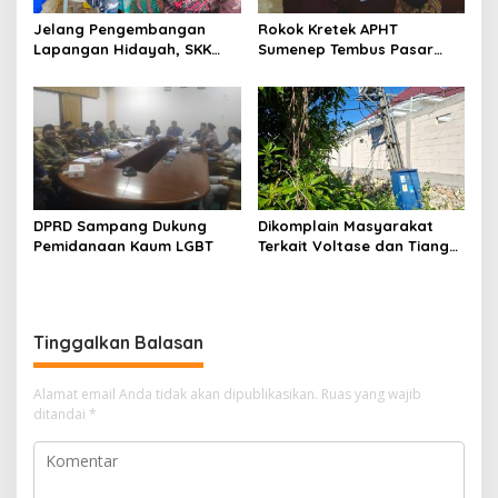
Jelang Pengembangan
Rokok Kretek APHT
Lapangan Hidayah, SKK
Sumenep Tembus Pasar
Migas-PC North Madura II
Indonesia Timur
Perkuat Sinergi dengan
Nelayan Sampang
DPRD Sampang Dukung
Dikomplain Masyarakat
Pemidanaan Kaum LGBT
Terkait Voltase dan Tiang
Miring, Ini Jawaban
Manager PLN ULP Sampang
Tinggalkan Balasan
Alamat email Anda tidak akan dipublikasikan.
Ruas yang wajib
ditandai
*