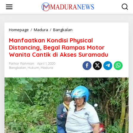
Lewati
ke
konten
Manfaatkan
Homepage
/
Madura
/
Bangkalan
Kondisi
Manfaatkan Kondisi Physical
Physical
Distancing,
Distancing, Begal Rampas Motor
Begal
Wanita Cantik di Akses Suramadu
Rampas
Motor
Fathor Rahman
April 1, 2020
Wanita
Bangkalan
,
Hukum
,
Madura
Cantik
di
Akses
Suramadu