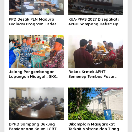
PPD Desak PLN Madura
KUA-PPAS 2027 Disepakati,
Evaluasi Program Lisdes
APBD Sampang Defisit Rp
Sumenep, Ini Sebabnya
130,2 M
Jelang Pengembangan
Rokok Kretek APHT
Lapangan Hidayah, SKK
Sumenep Tembus Pasar
Migas-PC North Madura II
Indonesia Timur
Perkuat Sinergi dengan
Nelayan Sampang
DPRD Sampang Dukung
Dikomplain Masyarakat
Pemidanaan Kaum LGBT
Terkait Voltase dan Tiang