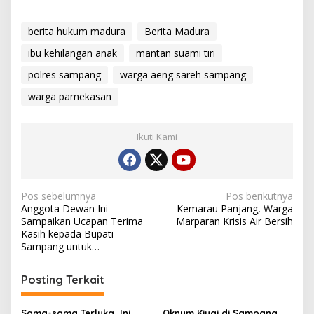
berita hukum madura
Berita Madura
ibu kehilangan anak
mantan suami tiri
polres sampang
warga aeng sareh sampang
warga pamekasan
Ikuti Kami
Navigasi
Pos sebelumnya
Pos berikutnya
Anggota Dewan Ini
Kemarau Panjang, Warga
pos
Sampaikan Ucapan Terima
Marparan Krisis Air Bersih
Kasih kepada Bupati
Sampang untuk…
Posting Terkait
Sama-sama Terluka, Ini
Oknum Kiyai di Sampang