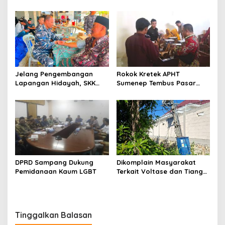
Sumenep, Ini Sebabnya
130,2 M
Jelang Pengembangan
Rokok Kretek APHT
Lapangan Hidayah, SKK
Sumenep Tembus Pasar
Migas-PC North Madura II
Indonesia Timur
Perkuat Sinergi dengan
Nelayan Sampang
DPRD Sampang Dukung
Dikomplain Masyarakat
Pemidanaan Kaum LGBT
Terkait Voltase dan Tiang
Miring, Ini Jawaban
Manager PLN ULP Sampang
Tinggalkan Balasan