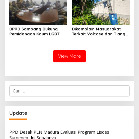
DPRD Sampang Dukung
Dikomplain Masyarakat
Pemidanaan Kaum LGBT
Terkait Voltase dan Tiang
Miring, Ini Jawaban
Manager PLN ULP Sampang
View More
Cari
untuk:
Update
PPD Desak PLN Madura Evaluasi Program Lisdes
Sumenep, Ini Sebabnya