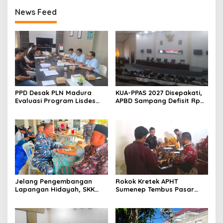
News Feed
PPD Desak PLN Madura
KUA-PPAS 2027 Disepakati,
Evaluasi Program Lisdes
APBD Sampang Defisit Rp
Sumenep, Ini Sebabnya
130,2 M
Jelang Pengembangan
Rokok Kretek APHT
Lapangan Hidayah, SKK
Sumenep Tembus Pasar
Migas-PC North Madura II
Indonesia Timur
Perkuat Sinergi dengan
Nelayan Sampang