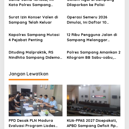
Kata Polres Sampang
Dilaporkan ke Polisi
Terkait Cekcok Berdarah
Warga Banjar
Surat Izin Konser Valen di
Operasi Semeru 2026
Sampang Telah Keluar
Dimulai, Ini Daftar 10
Pelanggaran Lalu Lintas
yang Diincar
Kapolres Sampang Mutasi
12 Ribu Pengguna Jalan di
4 Pejabat Penting
Sampang Melanggar
Peraturan
Dituding Malpraktik, RS
Polres Sampang Amankan 2
Nindhita Sampang Didemo
Kilogram BB Sabu-sabu,
hingga Polisi Blokade Jalan
Tersangkanya Ada Bandar
Jangan Lewatkan
PPD Desak PLN Madura
KUA-PPAS 2027 Disepakati,
Evaluasi Program Lisdes
APBD Sampang Defisit Rp