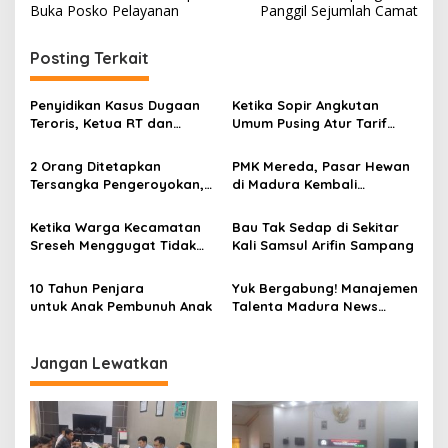
Buka Posko Pelayanan
Panggil Sejumlah Camat
Posting Terkait
Penyidikan Kasus Dugaan
Ketika Sopir Angkutan
Teroris, Ketua RT dan
Umum Pusing Atur Tarif
Rekan Kerja S Diperiksa
Pasca Kenaikan BBM
Densus 88
2 Orang Ditetapkan
PMK Mereda, Pasar Hewan
Tersangka Pengeroyokan,
di Madura Kembali
Kuasa Hukum Korban Minta
Bergeliat
Polres Sampang Tangkap 2
Ketika Warga Kecamatan
Bau Tak Sedap di Sekitar
Terduga Lagi yang juga
Sreseh Menggugat Tidak
Kali Samsul Arifin Sampang
Terlibat
Adanya Lomba 17
Agustusan Tahun 2022
10 Tahun Penjara
Yuk Bergabung! Manajemen
untuk Anak Pembunuh Anak
Talenta Madura News
Memanggil SDM Terbaik
Jangan Lewatkan