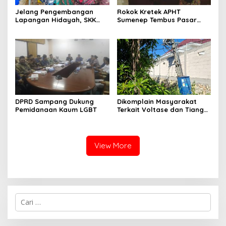
Jelang Pengembangan
Rokok Kretek APHT
Lapangan Hidayah, SKK
Sumenep Tembus Pasar
Migas-PC North Madura II
Indonesia Timur
Perkuat Sinergi dengan
Nelayan Sampang
DPRD Sampang Dukung
Dikomplain Masyarakat
Pemidanaan Kaum LGBT
Terkait Voltase dan Tiang
Miring, Ini Jawaban
Manager PLN ULP Sampang
View More
Cari
untuk: