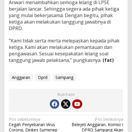
Anwari menambahkan semoga lelang di LPSE
berjalan lancar. Sehingga segera ada pihak ketiga
yang mulai bekerjasama. Dengan begitu, pihak
ketiga akan melakukan tanggung jawabnya di
DPRD.
“Kami tidak serta merta melepaskan kepada pihak
ketiga. Kami akan melakukan pemantauan dan
pengawasan. Sesuai kesepakatan lelang soal
tanggung jawab pelaksana,” pungkasnya.
(fat)
Anggaran
Dprd
Sampang
Ikuti Kami
Navigasi
Pos sebelumnya
Pos berikutnya
Cegah Penyebaran Virus
Belejeti Anggaran, Komisi I
pos
Corona, Dinkes Sumenep
DPRD Sampang Akan