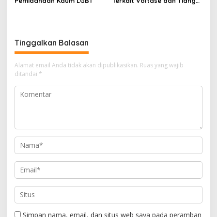
Pemidanaan Kaum LGBT
Terkait Voltase dan Tiang
Miring, Ini Jawaban
Manager PLN ULP Sampang
Tinggalkan Balasan
Alamat email Anda tidak akan dipublikasikan.
Ruas yang wajib
ditandai
*
Simpan nama, email, dan situs web saya pada peramban