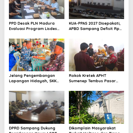
PPD Desak PLN Madura
KUA-PPAS 2027 Disepakati,
Evaluasi Program Lisdes
APBD Sampang Defisit Rp
Sumenep, Ini Sebabnya
130,2 M
Jelang Pengembangan
Rokok Kretek APHT
Lapangan Hidayah, SKK
Sumenep Tembus Pasar
Migas-PC North Madura II
Indonesia Timur
Perkuat Sinergi dengan
Nelayan Sampang
DPRD Sampang Dukung
Dikomplain Masyarakat