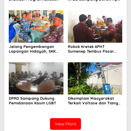
Sumenep, Ini Sebabnya
130,2 M
Jelang Pengembangan
Rokok Kretek APHT
Lapangan Hidayah, SKK
Sumenep Tembus Pasar
Migas-PC North Madura II
Indonesia Timur
Perkuat Sinergi dengan
Nelayan Sampang
DPRD Sampang Dukung
Dikomplain Masyarakat
Pemidanaan Kaum LGBT
Terkait Voltase dan Tiang
Miring, Ini Jawaban
Manager PLN ULP Sampang
View More