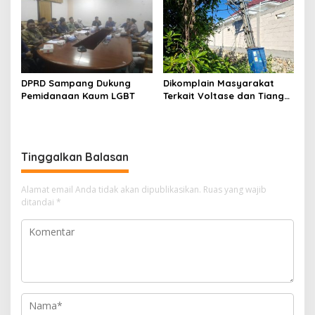
Nelayan Sampang
DPRD Sampang Dukung
Dikomplain Masyarakat
Pemidanaan Kaum LGBT
Terkait Voltase dan Tiang
Miring, Ini Jawaban
Manager PLN ULP Sampang
Tinggalkan Balasan
Alamat email Anda tidak akan dipublikasikan.
Ruas yang wajib
ditandai
*