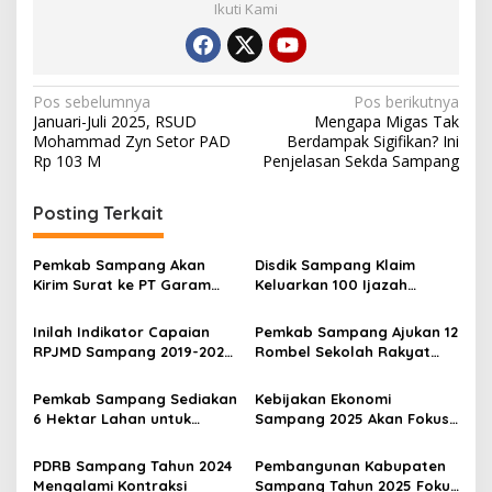
Ikuti Kami
Navigasi
Pos sebelumnya
Pos berikutnya
Januari-Juli 2025, RSUD
Mengapa Migas Tak
pos
Mohammad Zyn Setor PAD
Berdampak Sigifikan? Ini
Rp 103 M
Penjelasan Sekda Sampang
Posting Terkait
Pemkab Sampang Akan
Disdik Sampang Klaim
Kirim Surat ke PT Garam
Keluarkan 100 Ijazah
Jika….
Kesetaraan Setiap Tahun
Inilah Indikator Capaian
Pemkab Sampang Ajukan 12
RPJMD Sampang 2019-2024,
Rombel Sekolah Rakyat
IPM Naik di Posisi Menengah
dengan Anggaran Rp 210 M
Pemkab Sampang Sediakan
Kebijakan Ekonomi
6 Hektar Lahan untuk
Sampang 2025 Akan Fokus
Sekolah Rakyat
pada Pengembangan
Agribisnis dan UMKM
PDRB Sampang Tahun 2024
Pembangunan Kabupaten
Mengalami Kontraksi
Sampang Tahun 2025 Fokus