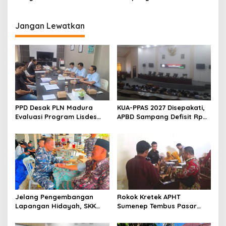
Pada Sektor Ini
Jangan Lewatkan
PPD Desak PLN Madura
KUA-PPAS 2027 Disepakati,
Evaluasi Program Lisdes
APBD Sampang Defisit Rp
Sumenep, Ini Sebabnya
130,2 M
Jelang Pengembangan
Rokok Kretek APHT
Lapangan Hidayah, SKK
Sumenep Tembus Pasar
Migas-PC North Madura II
Indonesia Timur
Perkuat Sinergi dengan