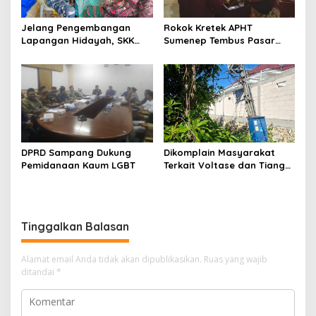
Jelang Pengembangan
Rokok Kretek APHT
Lapangan Hidayah, SKK
Sumenep Tembus Pasar
Migas-PC North Madura II
Indonesia Timur
Perkuat Sinergi dengan
Nelayan Sampang
DPRD Sampang Dukung
Dikomplain Masyarakat
Pemidanaan Kaum LGBT
Terkait Voltase dan Tiang
Miring, Ini Jawaban
Manager PLN ULP Sampang
Tinggalkan Balasan
Alamat email Anda tidak akan dipublikasikan.
Ruas yang wajib
ditandai
*