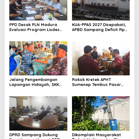
PPD Desak PLN Madura
KUA-PPAS 2027 Disepakati,
Evaluasi Program Lisdes
APBD Sampang Defisit Rp
Sumenep, Ini Sebabnya
130,2 M
Jelang Pengembangan
Rokok Kretek APHT
Lapangan Hidayah, SKK
Sumenep Tembus Pasar
Migas-PC North Madura II
Indonesia Timur
Perkuat Sinergi dengan
Nelayan Sampang
DPRD Sampang Dukung
Dikomplain Masyarakat