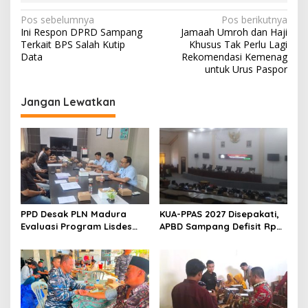
Navigasi
Pos sebelumnya
Pos berikutnya
Ini Respon DPRD Sampang
Jamaah Umroh dan Haji
pos
Terkait BPS Salah Kutip
Khusus Tak Perlu Lagi
Data
Rekomendasi Kemenag
untuk Urus Paspor
Jangan Lewatkan
PPD Desak PLN Madura
KUA-PPAS 2027 Disepakati,
Evaluasi Program Lisdes
APBD Sampang Defisit Rp
Sumenep, Ini Sebabnya
130,2 M