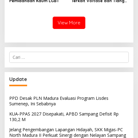
Pemidanaan Kaum LGBT
Terkait Voltase dan Tiang
Miring, Ini Jawaban
Manager PLN ULP Sampang
View More
Cari
untuk:
Update
PPD Desak PLN Madura Evaluasi Program Lisdes
Sumenep, Ini Sebabnya
KUA-PPAS 2027 Disepakati, APBD Sampang Defisit Rp
130,2 M
Jelang Pengembangan Lapangan Hidayah, SKK Migas-PC
North Madura II Perkuat Sinergi dengan Nelayan Sampang