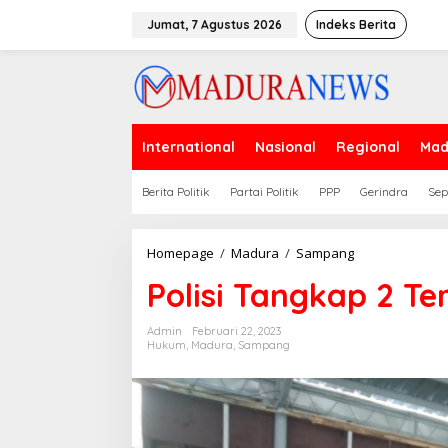
Lewati
ke
Jumat, 7 Agustus 2026
Indeks Berita
konten
International
Nasional
Regional
Mad
Berita Politik
Partai Politik
PPP
Gerindra
Sep
Polisi
Homepage
/
Madura
/
Sampang
Tangkap
Polisi Tangkap 2 T
2
Tersangka
dari
Admin
Februari 22, 2023
Dua
Hukum
,
Madura
,
Sampang
Kasus