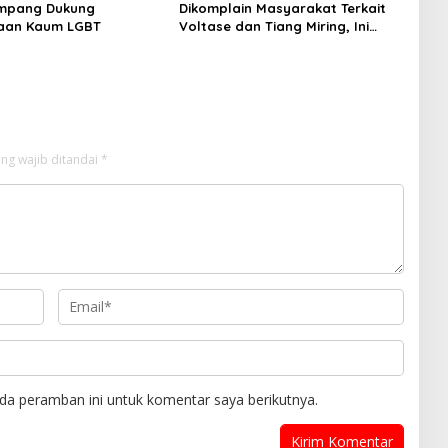
mpang Dukung
Dikomplain Masyarakat Terkait
aan Kaum LGBT
Voltase dan Tiang Miring, Ini
Jawaban Manager PLN ULP
Sampang
ng wajib ditandai
*
da peramban ini untuk komentar saya berikutnya.