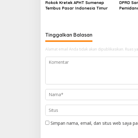
Rokok Kretek APHT Sumenep
DPRD Sa
Tembus Pasar Indonesia Timur
Pemidan
Tinggalkan Balasan
Alamat email Anda tidak akan dipublikasikan.
Ruas ya
Simpan nama, email, dan situs web saya pa