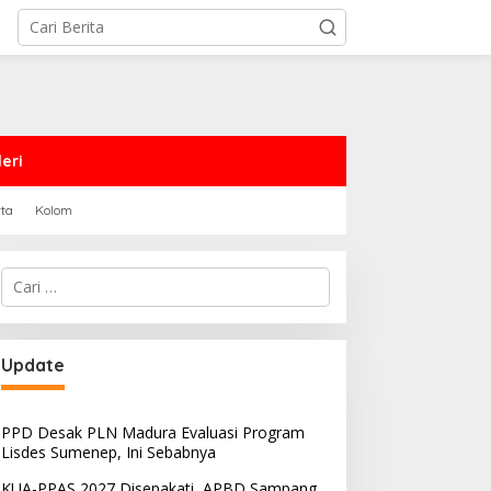
eri
rta
Kolom
Cari
untuk:
Update
PPD Desak PLN Madura Evaluasi Program
Lisdes Sumenep, Ini Sebabnya
KUA-PPAS 2027 Disepakati, APBD Sampang