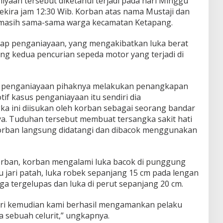
yaan tersebut diketahui terjadi pada hari Minggu
sekira jam 12:30 Wib. Korban atas nama Mustaji dan
 masih sama-sama warga kecamatan Ketapang.
kap penganiayaan, yang mengakibatkan luka berat
ang kedua pencurian sepeda motor yang terjadi di
an penganiayaan pihaknya melakukan penangkapan
if kasus penganiayaan itu sendiri dia
a ini diisukan oleh korban sebagai seorang bandar
a. Tuduhan tersebut membuat tersangka sakit hati
korban langsung didatangi dan dibacok menggunakan
orban, korban mengalami luka bacok di punggung
 jari patah, luka robek sepanjang 15 cm pada lengan
a tergelupas dan luka di perut sepanjang 20 cm.
hari kemudian kami berhasil mengamankan pelaku
 sebuah celurit,” ungkapnya.