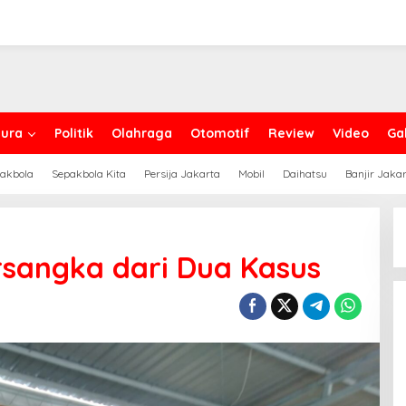
ura
Politik
Olahraga
Otomotif
Review
Video
Gal
akbola
Sepakbola Kita
Persija Jakarta
Mobil
Daihatsu
Banjir Jaka
ersangka dari Dua Kasus