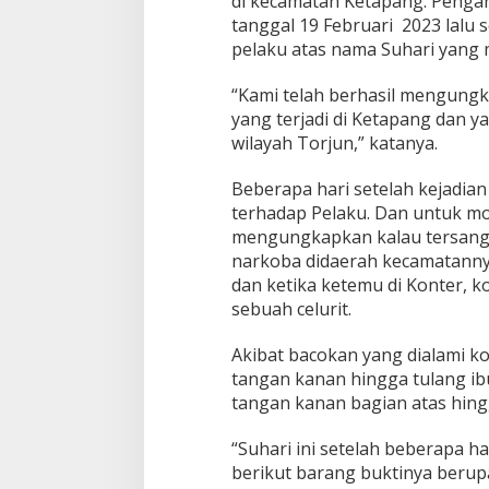
di kecamatan Ketapang. Pengani
tanggal 19 Februari 2023 lalu 
pelaku atas nama Suhari yang
“Kami telah berhasil mengung
yang terjadi di Ketapang dan y
wilayah Torjun,” katanya.
Beberapa hari setelah kejadi
terhadap Pelaku. Dan untuk mot
mengungkapkan kalau tersangk
narkoba didaerah kecamatanny
dan ketika ketemu di Konter, 
sebuah celurit.
Akibat bacokan yang dialami k
tangan kanan hingga tulang ibu
tangan kanan bagian atas hingg
“Suhari ini setelah beberapa 
berikut barang buktinya berupa