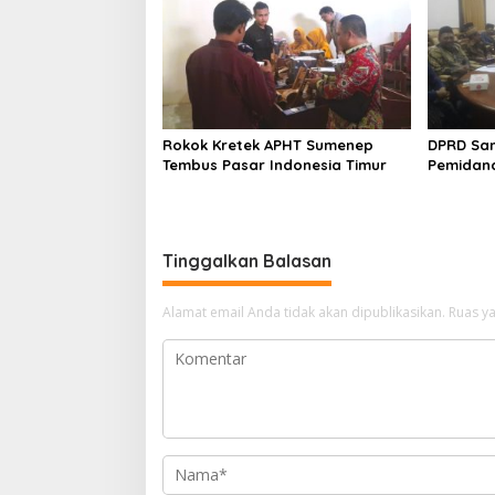
Rokok Kretek APHT Sumenep
DPRD Sa
Tembus Pasar Indonesia Timur
Pemidan
Tinggalkan Balasan
Alamat email Anda tidak akan dipublikasikan.
Ruas ya