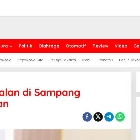
ura
Politik
Olahraga
Otomotif
Review
Video
Gal
akbola
Sepakbola Kita
Persija Jakarta
Mobil
Daihatsu
Banjir Jaka
Jalan di Sampang
an