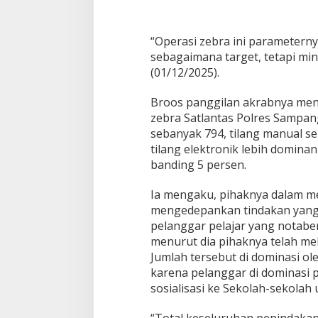
“Operasi zebra ini parametern
sebagaimana target, tetapi min
(01/12/2025).
Broos panggilan akrabnya men
zebra Satlantas Polres Sampan
sebanyak 794, tilang manual se
tilang elektronik lebih domina
banding 5 persen.
Ia mengaku, pihaknya dalam me
mengedepankan tindakan yang 
pelanggar pelajar yang notabe
menurut dia pihaknya telah me
Jumlah tersebut di dominasi ol
karena pelanggar di dominasi 
sosialisasi ke Sekolah-sekolah 
“Total keseluruhan penindakan k