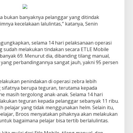
ya bukan banyaknya pelanggar yang ditindak
imnya kecelakaan lalulintas,” katanya, Senin
gungkapkan, selama 14 hari pelaksanaan operasi
g sudah melakukan tindakan secara ETLE Mobile
banyak 69. Menurut dia, dibanding tilang manual,
n yang perbandingannya sangat jauh, yakni 95 persen
lakukan penindakan di operasi zebra lebih
sifatnya berupa teguran, terutama kepada
ne masih tergolong anak-anak. Selama 14 hari
lakukan teguran kepada pelanggar sebanyak 11 ribu.
eh pelajar yang tidak menggunakan helm. Selain itu,
pelajar, Broos menyatakan pihaknya akan melakukan
untuk bagaimana pelajar bisa tertib berlalulintas.
ita mulai dari Etle Mobile, tilang manual, dan