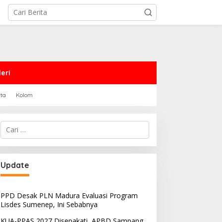
eri
rta
Kolom
Cari
untuk:
Update
PPD Desak PLN Madura Evaluasi Program
Lisdes Sumenep, Ini Sebabnya
KUA-PPAS 2027 Disepakati, APBD Sampang