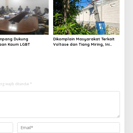
Sampang
mpang Dukung
Dikomplain Masyarakat Terkait
aan Kaum LGBT
Voltase dan Tiang Miring, Ini
Jawaban Manager PLN ULP
Sampang
ng wajib ditandai
*