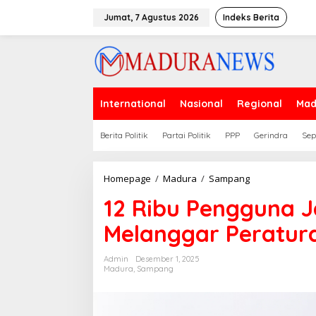
Lewati
ke
Jumat, 7 Agustus 2026
Indeks Berita
konten
International
Nasional
Regional
Mad
Berita Politik
Partai Politik
PPP
Gerindra
Sep
12
Homepage
/
Madura
/
Sampang
Ribu
12 Ribu Pengguna 
Pengguna
Jalan
Melanggar Peratur
di
Sampang
Melanggar
Admin
Desember 1, 2025
Peraturan
Madura
,
Sampang