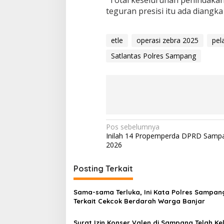
teguran presisi itu ada diangka
etle
operasi zebra 2025
pel
Satlantas Polres Sampang
Navigasi
Pos sebelumnya
Inilah 14 Propemperda DPRD Samp
pos
2026
Posting Terkait
Sama-sama Terluka, Ini Kata Polres Sampan
Terkait Cekcok Berdarah Warga Banjar
Surat Izin Konser Valen di Sampang Telah Ke