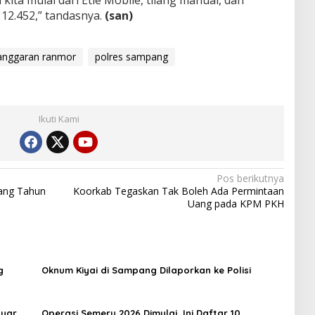
 12.452,” tandasnya.
(san)
anggaran ranmor
polres sampang
Ikuti Kami
Pos berikutnya
ang Tahun
Koorkab Tegaskan Tak Boleh Ada Permintaan
Uang pada KPM PKH
g
Oknum Kiyai di Sampang Dilaporkan ke Polisi
luar
Operasi Semeru 2026 Dimulai, Ini Daftar 10