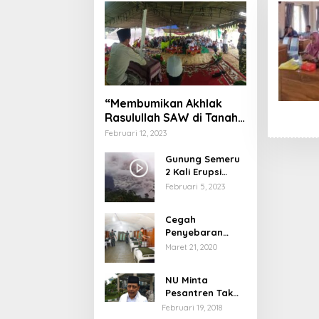
“Membumikan Akhlak
Rasulullah SAW di Tanah
Nusantara”
Februari 12, 2023
Gunung Semeru
2 Kali Erupsi
dengan Tinggi
Februari 5, 2023
Letusan 1.500
Meter
Cegah
Penyebaran
Virus Corona,
Maret 21, 2020
Dinkes Sumenep
Buka Posko
NU Minta
Pelayanan
Pesantren Tak
Terprovokasi
Februari 19, 2018
Teror Orang Gila