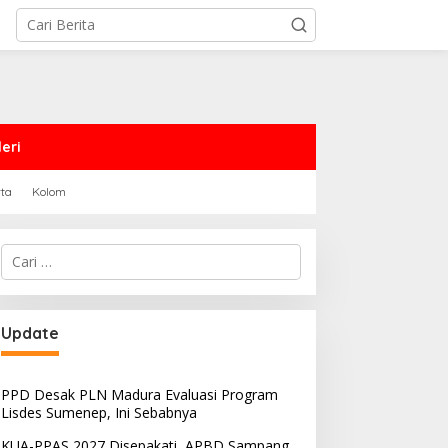
eri
rta
Kolom
Cari
untuk:
PRD Sampang Dukung
PPD Desak PLN Madura
Update
emidanaan Kaum LGBT
Evaluasi Program Lisdes
Sumenep, Ini Sebabnya
PPD Desak PLN Madura Evaluasi Program
Lisdes Sumenep, Ini Sebabnya
KUA-PPAS 2027 Disepakati, APBD Sampang