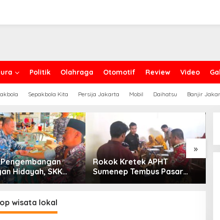
ura
Politik
Olahraga
Otomotif
Review
Video
Gal
akbola
Sepakbola Kita
Persija Jakarta
Mobil
Daihatsu
Banjir Jaka
»
g Pengembangan
Rokok Kretek APHT
D
an Hidayah, SKK
Sumenep Tembus Pasar
P
PC North Madura II
Indonesia Timur
t Sinergi dengan
an Sampang
op wisata lokal