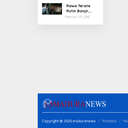
Rawa Terate
Rutin Banjir,
Anies Bakal Cek
Februari 19, 2018
Pabrik Sekitar
Copyright @ 2026 maduranews
Redaksi
Pe