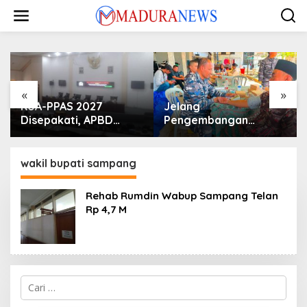
Lewati
ke
konten
«
»
KUA-PPAS 2027
Jelang
Disepakati, APBD
Pengembangan
Sampang Defisit Rp
Lapangan Hidayah,
130,2 M
SKK Migas-PC North
Madura II Perkuat
wakil bupati sampang
Sinergi dengan
Nelayan Sampang
Rehab Rumdin Wabup Sampang Telan
Rp 4,7 M
Cari
untuk: