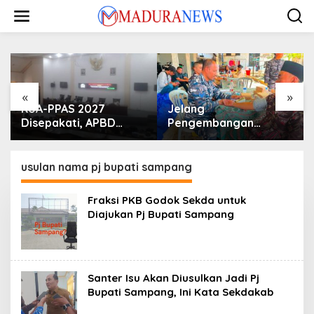
Lewati
ke
konten
«
»
KUA-PPAS 2027
Jelang
Disepakati, APBD
Pengembangan
Sampang Defisit Rp
Lapangan Hidayah,
130,2 M
SKK Migas-PC North
Madura II Perkuat
usulan nama pj bupati sampang
Sinergi dengan
Nelayan Sampang
Fraksi PKB Godok Sekda untuk
Diajukan Pj Bupati Sampang
Santer Isu Akan Diusulkan Jadi Pj
Bupati Sampang, Ini Kata Sekdakab