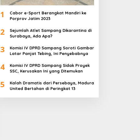
1
Cabor e-Sport Berangkat Mandiri ke
Porprov Jatim 2023
2
Sejumlah Atlet Sampang Dikarantina di
Surabaya, Ada Apa?
3
Komisi IV DPRD Sampang Soroti Gambar
Latar Panjat Tebing, Ini Penyebabnya
PRD Sampang Dukung
PPD Desak PLN Madura
emidanaan Kaum LGBT
Evaluasi Program Lisdes
4
Komisi IV DPRD Sampang Sidak Proyek
Sumenep, Ini Sebabnya
SSC, Kerusakan Ini yang Ditemukan
5
Kalah Dramatis dari Persebaya, Madura
United Bertahan di Peringkat 13