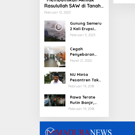
Rasulullah SAW di Tanah
Nusantara”
Februari 12, 2023
Gunung Semeru
2 Kali Erupsi
dengan Tinggi
Februari 5, 2023
Letusan 1.500
Meter
Cegah
Penyebaran
Virus Corona,
Maret 21, 2020
Dinkes Sumenep
Buka Posko
NU Minta
Pelayanan
Pesantren Tak
Terprovokasi
Februari 19, 2018
Teror Orang Gila
Rawa Terate
Rutin Banjir,
Anies Bakal Cek
Februari 19, 2018
Pabrik Sekitar