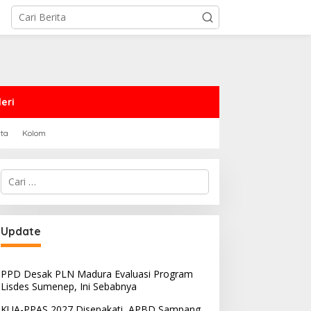
eri
rta
Kolom
Cari
untuk:
Update
PPD Desak PLN Madura Evaluasi Program
Lisdes Sumenep, Ini Sebabnya
KUA-PPAS 2027 Disepakati, APBD Sampang