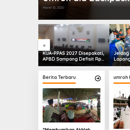
Maret 10, 2020
«
PLN Madura
KUA-PPAS 2027 Disepakati,
Jelan
ogram Lisdes
APBD Sampang Defisit Rp
Lapang
i Sebabnya
130,2 M
Migas-
Perkua
Nelay
Berita Terbaru
umroh 
“Membumikan Akhlak