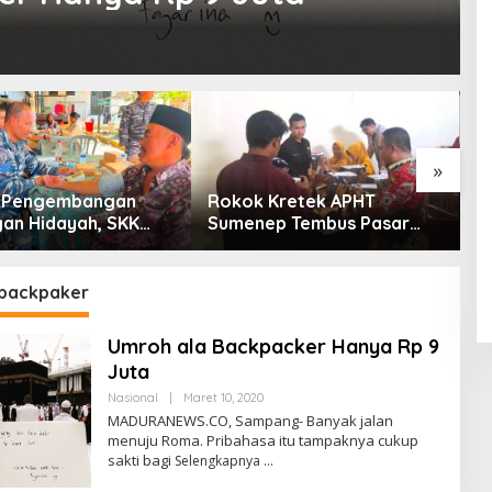
»
g Pengembangan
Rokok Kretek APHT
D
an Hidayah, SKK
Sumenep Tembus Pasar
P
PC North Madura II
Indonesia Timur
t Sinergi dengan
an Sampang
backpaker
Umroh ala Backpacker Hanya Rp 9
Juta
Oleh
Nasional
|
Maret 10, 2020
Admin
MADURANEWS.CO, Sampang- Banyak jalan
menuju Roma. Pribahasa itu tampaknya cukup
sakti bagi
Selengkapnya