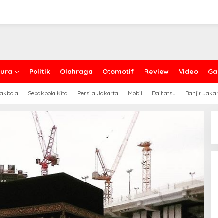
ura
Politik
Olahraga
Otomotif
Review
Video
Gal
akbola
Sepakbola Kita
Persija Jakarta
Mobil
Daihatsu
Banjir Jaka