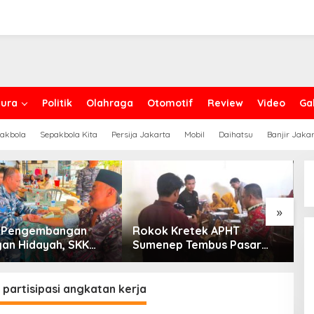
ura
Politik
Olahraga
Otomotif
Review
Video
Gal
akbola
Sepakbola Kita
Persija Jakarta
Mobil
Daihatsu
Banjir Jaka
»
g Pengembangan
Rokok Kretek APHT
D
an Hidayah, SKK
Sumenep Tembus Pasar
P
PC North Madura II
Indonesia Timur
t Sinergi dengan
an Sampang
 partisipasi angkatan kerja