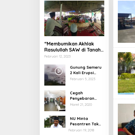
“Membumikan Akhlak
Rasulullah SAW di Tanah
Nusantara”
Februari 12, 2023
Gunung Semeru
2 Kali Erupsi
dengan Tinggi
Februari 5, 2023
Letusan 1.500
Meter
Cegah
Penyebaran
Virus Corona,
Maret 21, 2020
Dinkes Sumenep
Buka Posko
NU Minta
Pelayanan
Pesantren Tak
Terprovokasi
Februari 19, 2018
Teror Orang Gila