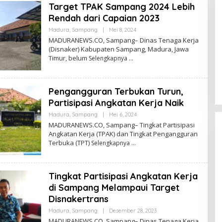
Target TPAK Sampang 2024 Lebih
Rendah dari Capaian 2023
Oleh
Madura
,
Sampang
|
Mei 8, 2024
Admin
MADURANEWS.CO, Sampang– Dinas Tenaga Kerja
(Disnaker) Kabupaten Sampang, Madura, Jawa
Timur, belum
Selengkapnya
Pengangguran Terbukan Turun,
Partisipasi Angkatan Kerja Naik
Oleh
Madura
,
Sampang
|
Mei 6, 2024
Admin
MADURANEWS.CO, Sampang– Tingkat Partisipasi
Angkatan Kerja (TPAK) dan Tingkat Pengangguran
Terbuka (TPT)
Selengkapnya
Tingkat Partisipasi Angkatan Kerja
di Sampang Melampaui Target
Disnakertrans
Oleh
Madura
,
Sampang
|
Desember 28, 2023
Admin
MADURANEWS.CO, Sampang– Dinas Tenaga Kerja