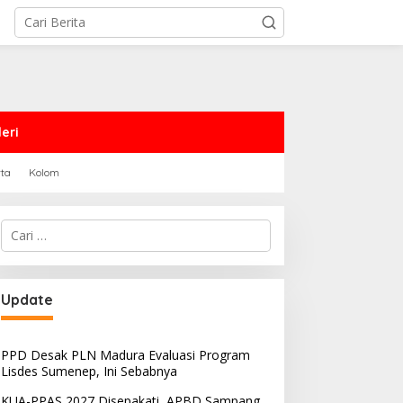
eri
rta
Kolom
Cari
untuk:
PRD Sampang Dukung
PPD Desak PLN Madura
Update
emidanaan Kaum LGBT
Evaluasi Program Lisdes
Sumenep, Ini Sebabnya
PPD Desak PLN Madura Evaluasi Program
Lisdes Sumenep, Ini Sebabnya
KUA-PPAS 2027 Disepakati, APBD Sampang