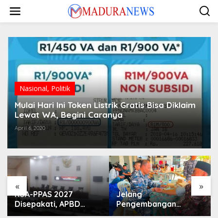
Lewati
ke
konten
Nasional
,
Politik
Mulai Hari Ini Token Listrik Gratis Bisa Diklaim
Lewat WA, Begini Caranya
April 6, 2020
«
»
KUA-PPAS 2027
Jelang
Disepakati, APBD
Pengembangan
Sampang Defisit Rp
Lapangan Hidayah,