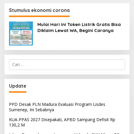
130,2 M
SKK Migas-PC North
Madura II Perkuat
Stumulus ekonomi corona
Sinergi dengan
Nelayan Sampang
Mulai Hari Ini Token Listrik Gratis Bisa
Diklaim Lewat WA, Begini Caranya
Cari
untuk:
Update
PPD Desak PLN Madura Evaluasi Program Lisdes
Sumenep, Ini Sebabnya
KUA-PPAS 2027 Disepakati, APBD Sampang Defisit Rp
130,2 M